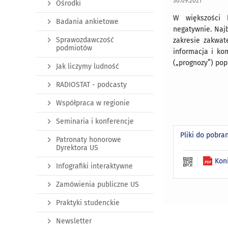
30.09.2021
Ośrodki
W większości b
Badania ankietowe
negatywnie. Naj
Sprawozdawczość
zakresie zakwat
podmiotów
informacja i ko
(„prognozy”) pop
Jak liczymy ludność
RADIOSTAT - podcasty
Współpraca w regionie
Seminaria i konferencje
Pliki do pobra
Patronaty honorowe
Dyrektora US
Kon
Infografiki interaktywne
Zamówienia publiczne US
Praktyki studenckie
Newsletter