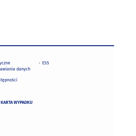
tyczne
ESS
awiania danych
h
stępności
 KARTA WYPADKU