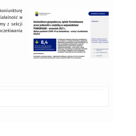
oniunkturę
iałalność w
my z sekcji
oczekiwania