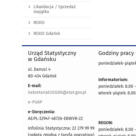
Likwidacja / Sprzedaż
majątku
RODO
RODO Gdańsk
Urząd Statystyczny
Godziny pracy
w Gdańsku
poniedziałek-piątek
ul. Danusi 4
80-434 Gdańsk
Informatorium:
E-mail:
poniedziałek: 8.00 
SekretariatUSGDK@stat.gov.pl
wtorek-piątek: 8.00
e-PUAP
e-Doręczenia:
AE:PL-32947-48726-EBWVR-22
REGON:
Infolinia Statystyczna: 22 279 99 99
poniedziałek: 8.00 
(opłata zgodna z taryfą operatora)