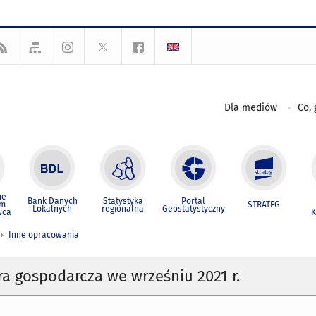
Dla mediów
Co, 
ne
Bank Danych
Statystyka
Portal
um
STRATEG
Lokalnych
regionalna
Geostatystyczny
wca
K
Inne opracowania
a gospodarcza we wrześniu 2021 r.