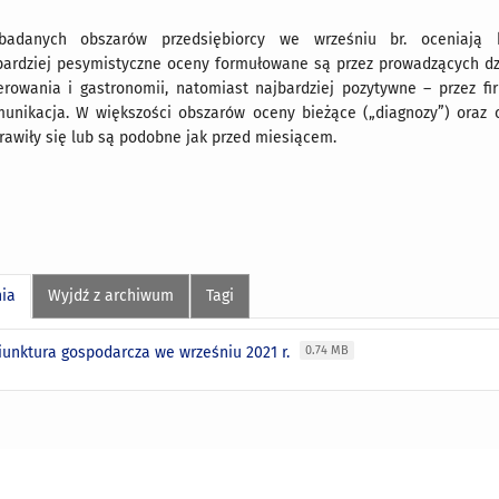
adanych obszarów przedsiębiorcy we wrześniu br. oceniają k
bardziej pesymistyczne oceny formułowane są przez prowadzących dz
erowania i gastronomii, natomiast najbardziej pozytywne – przez fir
munikacja. W większości obszarów oceny bieżące („diagnozy”) oraz 
rawiły się lub są podobne jak przed miesiącem.
nia
Wyjdź z archiwum
Tagi
iunktura gospodarcza we wrześniu 2021 r.
0.74 MB