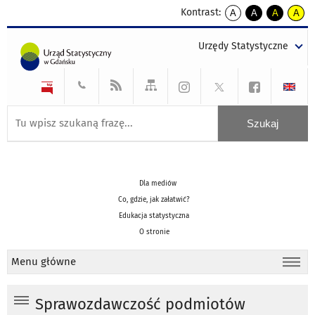
Kontrast:
A
A
A
A
kontrast
kontrast
kontrast
kontra
domyślny
biały
żółty
czarny
Urzędy Statystyczne
tekst
tekst
tekst
na
na
na
czarnym
czarnym
żółtym
Dla mediów
Co, gdzie, jak załatwić?
Edukacja statystyczna
O stronie
Menu główne
Sprawozdawczość podmiotów