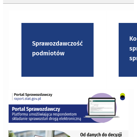
Ko
Sprawozdawczość
sp
podmiotów
sp