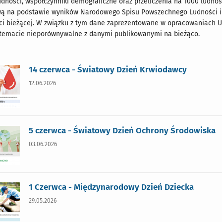
dności, współczynniki demograficzne oraz przeliczenia na 1000 ludnoś
ą na podstawie wyników Narodowego Spisu Powszechnego Ludności i M
i bieżącej. W związku z tym dane zaprezentowane w opracowaniach U
temacie nieporównywalne z danymi publikowanymi na bieżąco.
14 czerwca - Światowy Dzień Krwiodawcy
12.06.2026
5 czerwca - Światowy Dzień Ochrony Środowiska
03.06.2026
1 Czerwca - Międzynarodowy Dzień Dziecka
29.05.2026