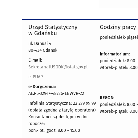
Urząd Statystyczny
Godziny pracy
w Gdańsku
poniedziałek-piątek
ul. Danusi 4
80-434 Gdańsk
Informatorium:
E-mail:
poniedziałek: 8.00 
SekretariatUSGDK@stat.gov.pl
wtorek-piątek: 8.00
e-PUAP
e-Doręczenia:
AE:PL-32947-48726-EBWVR-22
REGON:
Infolinia Statystyczna: 22 279 99 99
poniedziałek: 8.00 
(opłata zgodna z taryfą operatora)
wtorek-piątek: 8.00
Konsultanci są dostępni w dni
robocze:
pon.- pt.: godz. 8.00 - 15.00