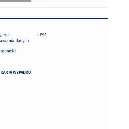
tyczne
ESS
awiania danych
h
stępności
 KARTA WYPADKU