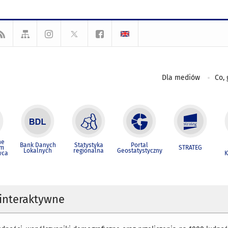
Dla mediów
Co, 
ne
Bank Danych
Statystyka
Portal
um
STRATEG
Lokalnych
regionalna
Geostatystyczny
wca
K
i interaktywne