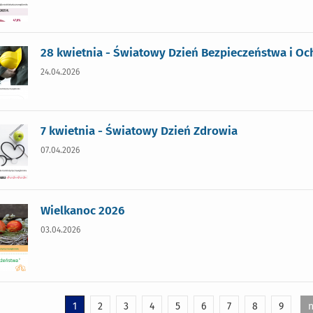
28 kwietnia - Światowy Dzień Bezpieczeństwa i O
24.04.2026
7 kwietnia - Światowy Dzień Zdrowia
07.04.2026
Wielkanoc 2026
03.04.2026
1
2
3
4
5
6
7
8
9
n