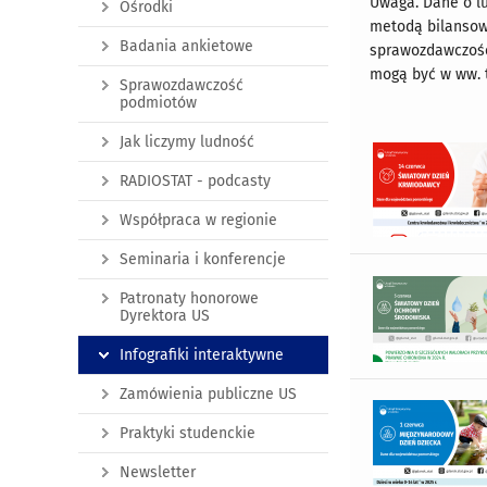
Uwaga. Dane o lu
Ośrodki
metodą bilansow
Badania ankietowe
sprawozdawczośc
mogą być w ww. 
Sprawozdawczość
podmiotów
Jak liczymy ludność
RADIOSTAT - podcasty
Współpraca w regionie
Seminaria i konferencje
Patronaty honorowe
Dyrektora US
Infografiki interaktywne
Zamówienia publiczne US
Praktyki studenckie
Newsletter