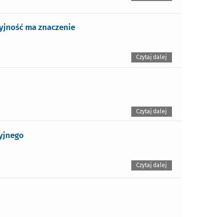
zyjność ma znaczenie
Czytaj dalej
Czytaj dalej
yjnego
Czytaj dalej