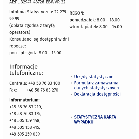
AE:PL-32947-48726-EBWVR-22
Infolinia Statystyczna: 22 279
REGON:
99 99
poniedziałek: 8.00 - 18.00
(opłata zgodna z taryfą
wtorek-piątek: 8.00 - 14.00
operatora)
Konsultanci są dostępni w dni
robocze:
pon.- pt.: godz. 8.00 - 15.00
Informacje
telefoniczne:
Urzędy statystyczne
Formularz zamawiania
Centrala: +48 58 76 83 100
danych statystycznych
Fax:
+48 58 76 83 270
Deklaracja dostępności
Informatorium:
+48 58 76 83 210,
+48 58 76 83 175,
STATYSTYCZNA KARTA
+48 505 159 148,
WYPADKU
+48 505 158 415,
+48 695 259 039