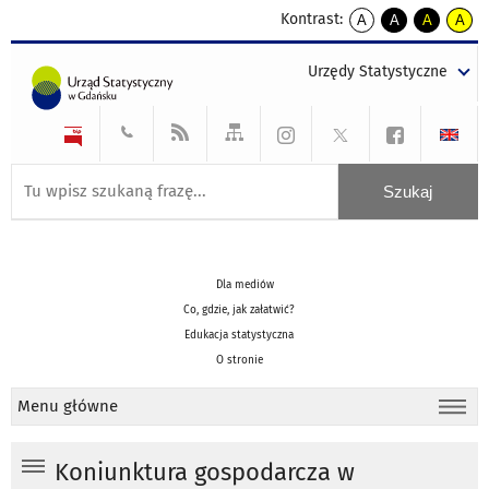
Kontrast:
A
A
A
A
kontrast
kontrast
kontrast
kontra
domyślny
biały
żółty
czarny
Urzędy Statystyczne
tekst
tekst
tekst
na
na
na
czarnym
czarnym
żółtym
Dla mediów
Co, gdzie, jak załatwić?
Edukacja statystyczna
O stronie
Menu główne
Koniunktura gospodarcza w