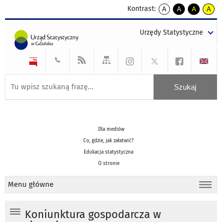
Kontrast:
A
A
A
A
kontrast
kontrast
kontrast
kontra
domyślny
biały
żółty
czarny
Urzędy Statystyczne
tekst
tekst
tekst
na
na
na
czarnym
czarnym
żółtym
Dla mediów
Co, gdzie, jak załatwić?
Edukacja statystyczna
O stronie
Menu główne
Koniunktura gospodarcza w