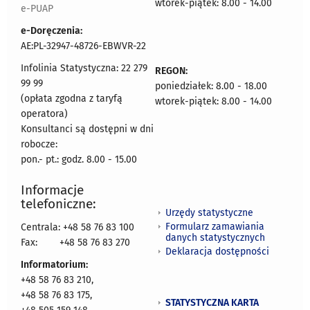
wtorek-piątek: 8.00 - 14.00
e-PUAP
e-Doręczenia:
AE:PL-32947-48726-EBWVR-22
Infolinia Statystyczna: 22 279
REGON:
99 99
poniedziałek: 8.00 - 18.00
(opłata zgodna z taryfą
wtorek-piątek: 8.00 - 14.00
operatora)
Konsultanci są dostępni w dni
robocze:
pon.- pt.: godz. 8.00 - 15.00
Informacje
telefoniczne:
Urzędy statystyczne
Formularz zamawiania
Centrala: +48 58 76 83 100
danych statystycznych
Fax:
+48 58 76 83 270
Deklaracja dostępności
Informatorium:
+48 58 76 83 210,
+48 58 76 83 175,
STATYSTYCZNA KARTA