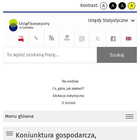
Kontrast:
A
A
A
A
kontrast
kontrast
kontrast
kontra
domyślny
biały
żółty
czarny
Urzędy Statystyczne
tekst
tekst
tekst
na
na
na
czarnym
czarnym
żółtym
Dla mediów
Co, gdzie, jak załatwić?
Edukacja statystyczna
O stronie
Menu główne
Koniunktura gospodarcza,