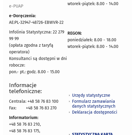
wtorek-piątek: 8.00 - 14.00
e-PUAP
e-Doręczenia:
AE:PL-32947-48726-EBWVR-22
Infolinia Statystyczna: 22 279
REGON:
99 99
poniedziałek: 8.00 - 18.00
(opłata zgodna z taryfą
wtorek-piątek: 8.00 - 14.00
operatora)
Konsultanci są dostępni w dni
robocze:
pon.- pt.: godz. 8.00 - 15.00
Informacje
telefoniczne:
Urzędy statystyczne
Formularz zamawiania
Centrala: +48 58 76 83 100
danych statystycznych
Fax:
+48 58 76 83 270
Deklaracja dostępności
Informatorium:
+48 58 76 83 210,
+48 58 76 83 175,
STATYSTYCZNA KARTA