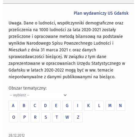
Plan wydawniczy US Gdańsk
Uwaga. Dane o ludności, współczynniki demograficzne oraz
przeliczenia na 1000 ludności za lata 2020-2021 zostały
przeliczone i opracowane metodą bilansową na podstawie
wyników Narodowego Spisu Powszechnego Ludności i
Mieszkań z dnia 31 marca 2021 r. oraz danych
sprawozdawczości bieżącej. W związku z tym dane
zaprezentowane w opracowaniach Urzędu Statystycznego w
Gdańsku w latach 2020-2022 mogą być w ww. temacie
nieporównywalne z danymi publikowanymi na bieżąco.
Obszar tematyczny:
A
B
C
D
E
G
I
K
L
M
N
O
P
R
S
T
W
Z
28.12.2012