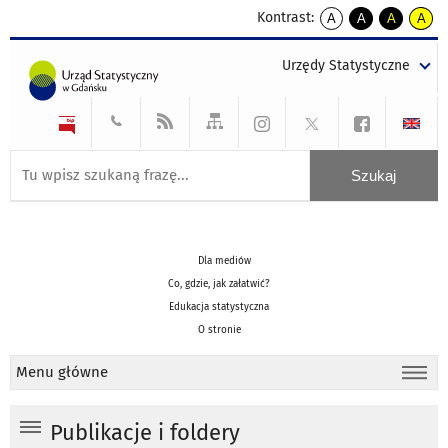
Kontrast:
A
A
A
A
kontrast
kontrast
kontrast
kontra
domyślny
biały
żółty
czarny
Urzędy Statystyczne
tekst
tekst
tekst
na
na
na
czarnym
czarnym
żółtym
Dla mediów
Co, gdzie, jak załatwić?
Edukacja statystyczna
O stronie
Menu główne
Publikacje i foldery