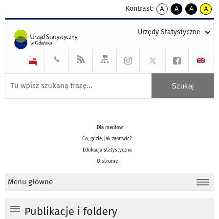
Kontrast:
A
A
A
A
kontrast
kontrast
kontrast
kontra
domyślny
biały
żółty
czarny
Urzędy Statystyczne
tekst
tekst
tekst
na
na
na
czarnym
czarnym
żółtym
Dla mediów
Co, gdzie, jak załatwić?
Edukacja statystyczna
O stronie
Menu główne
Publikacje i foldery