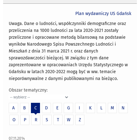
Plan wydawniczy US Gdańsk
Uwaga. Dane o ludności, współczynniki demograficzne oraz
przeliczenia na 1000 ludności za lata 2020-2021 zostały
przeliczone i opracowane metodą bilansową na podstawie
wyników Narodowego Spisu Powszechnego Ludności i
Mieszkań z dnia 31 marca 2021 r. oraz danych
sprawozdawczości bieżącej. W związku z tym dane
zaprezentowane w opracowaniach Urzędu Statystycznego w
Gdańsku w latach 2020-2022 mogą być w ww. temacie
nieporównywalne z danymi publikowanymi na bieżąco.
Obszar tematyczny:
A
B
C
D
E
G
I
K
L
M
N
O
P
R
S
T
W
Z
07.11.2014