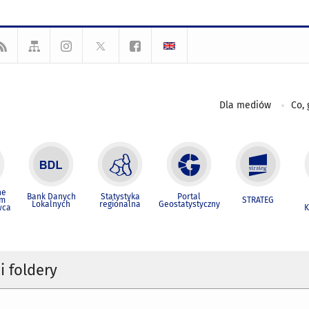
Dla mediów
Co, 
ne
Bank Danych
Statystyka
Portal
um
STRATEG
Lokalnych
regionalna
Geostatystyczny
wca
K
i foldery