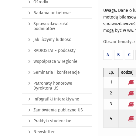
Ośrodki
Uwaga. Dane o lu
Badania ankietowe
metodą bilansow
Sprawozdawczość
sprawozdawczośc
podmiotów
mogą być w ww. 
Jak liczymy ludność
Obszar tematycz
RADIOSTAT - podcasty
A
B
C
Współpraca w regionie
Seminaria i konferencje
Lp.
Rodzaj
1
Patronaty honorowe
Dyrektora US
2
Infografiki interaktywne
3
Zamówienia publiczne US
4
Praktyki studenckie
Newsletter