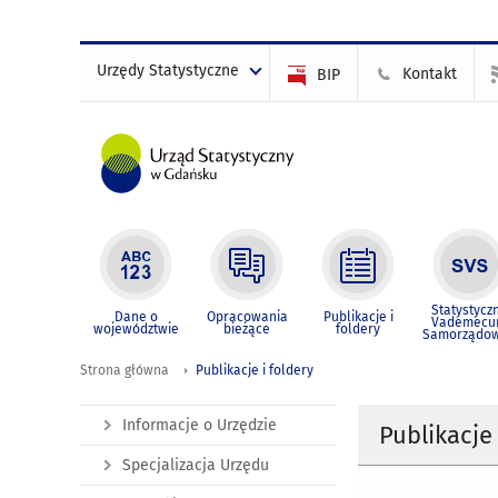
Urzędy Statystyczne
Kontakt
BIP
Statystycz
Dane o
Opracowania
Publikacje i
Vademec
województwie
bieżące
foldery
Samorządo
Strona główna
Publikacje i foldery
Informacje o Urzędzie
Publikacje 
Specjalizacja Urzędu