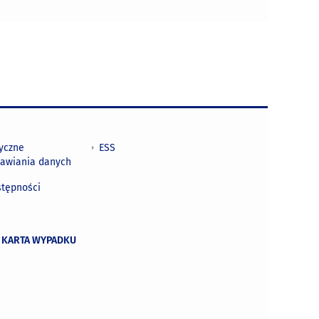
tyczne
ESS
awiania danych
h
stępności
 KARTA WYPADKU