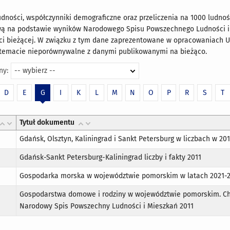
dności, współczynniki demograficzne oraz przeliczenia na 1000 ludnoś
ą na podstawie wyników Narodowego Spisu Powszechnego Ludności i M
i bieżącej. W związku z tym dane zaprezentowane w opracowaniach U
temacie nieporównywalne z danymi publikowanymi na bieżąco.
ny:
-- wybierz --
D
E
G
I
K
L
M
N
O
P
R
S
T
Tytuł dokumentu
Gdańsk, Olsztyn, Kaliningrad i Sankt Petersburg w liczbach w 2017
Gdańsk-Sankt Petersburg-Kaliningrad liczby i fakty 2011
Gospodarka morska w województwie pomorskim w latach 2021-
Gospodarstwa domowe i rodziny w województwie pomorskim. Ch
Narodowy Spis Powszechny Ludności i Mieszkań 2011