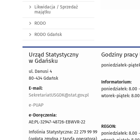
Likwidacja / Sprzedaż
majątku
RODO
RODO Gdańsk
Urząd Statystyczny
Godziny pracy
w Gdańsku
poniedziałek-piątek
ul. Danusi 4
80-434 Gdańsk
Informatorium:
E-mail:
poniedziałek: 8.00 
SekretariatUSGDK@stat.gov.pl
wtorek-piątek: 8.00
e-PUAP
e-Doręczenia:
AE:PL-32947-48726-EBWVR-22
REGON:
Infolinia Statystyczna: 22 279 99 99
poniedziałek: 8.00 
(opłata zgodna z taryfą operatora)