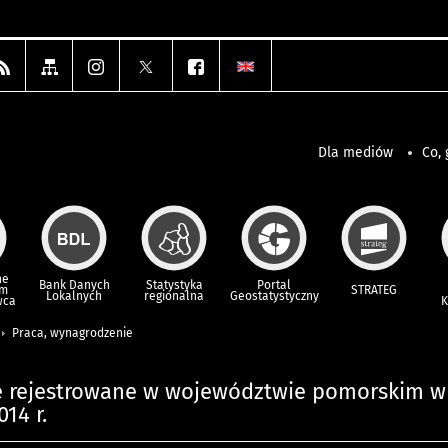
Dla mediów
Co, 
ne
Bank Danych
Statystyka
Portal
um
STRATEG
Lokalnych
regionalna
Geostatystyczny
wca
K
Praca, wynagrodzenie
e rejestrowane w województwie pomorskim w 
14 r.