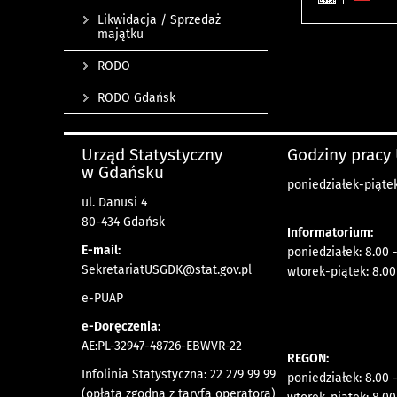
Likwidacja / Sprzedaż
majątku
RODO
RODO Gdańsk
Urząd Statystyczny
Godziny pracy
w Gdańsku
poniedziałek-piątek
ul. Danusi 4
80-434 Gdańsk
Informatorium:
E-mail:
poniedziałek: 8.00 
SekretariatUSGDK@stat.gov.pl
wtorek-piątek: 8.00
e-PUAP
e-Doręczenia:
AE:PL-32947-48726-EBWVR-22
REGON:
Infolinia Statystyczna: 22 279 99 99
poniedziałek: 8.00 
(opłata zgodna z taryfą operatora)