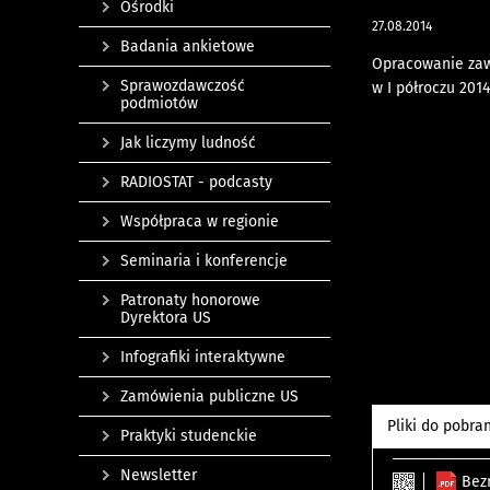
Ośrodki
27.08.2014
Badania ankietowe
Opracowanie zaw
Sprawozdawczość
w I półroczu 201
podmiotów
Jak liczymy ludność
RADIOSTAT - podcasty
Współpraca w regionie
Seminaria i konferencje
Patronaty honorowe
Dyrektora US
Infografiki interaktywne
Zamówienia publiczne US
Pliki do pobra
Praktyki studenckie
Newsletter
Bez