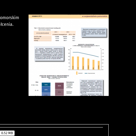
pomorskim
łcenia.
0.52 MB