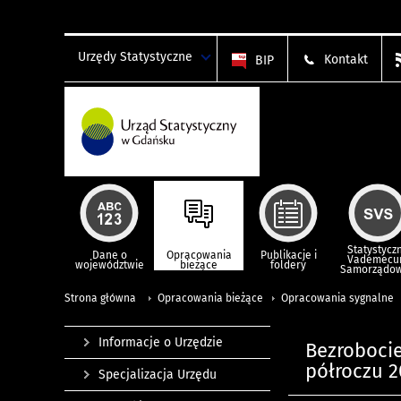
Urzędy Statystyczne
Kontakt
BIP
Statystycz
Dane o
Opracowania
Publikacje i
Vademec
województwie
bieżące
foldery
Samorządo
Strona główna
Opracowania bieżące
Opracowania sygnalne
Informacje o Urzędzie
Bezroboci
półroczu 20
Specjalizacja Urzędu