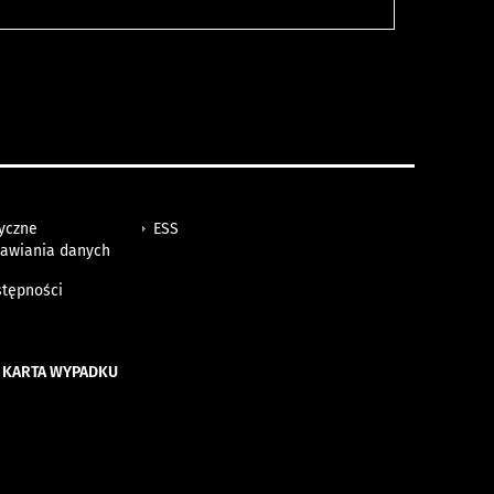
tyczne
ESS
awiania danych
h
stępności
 KARTA WYPADKU