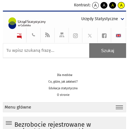
Kontrast:
A
A
A
A
kontrast
kontrast
kontrast
kontra
domyślny
biały
żółty
czarny
Urzędy Statystyczne
tekst
tekst
tekst
na
na
na
czarnym
czarnym
żółtym
Dla mediów
Co, gdzie, jak załatwić?
Edukacja statystyczna
O stronie
Menu główne
Bezrobocie rejestrowane w