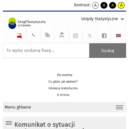
Kontrast:
A
A
A
A
kontrast
kontrast
kontrast
kontra
domyślny
biały
żółty
czarny
Urzędy Statystyczne
tekst
tekst
tekst
na
na
na
czarnym
czarnym
żółtym
Dla mediów
Co, gdzie, jak załatwić?
Edukacja statystyczna
O stronie
Menu główne
Komunikat o sytuacji