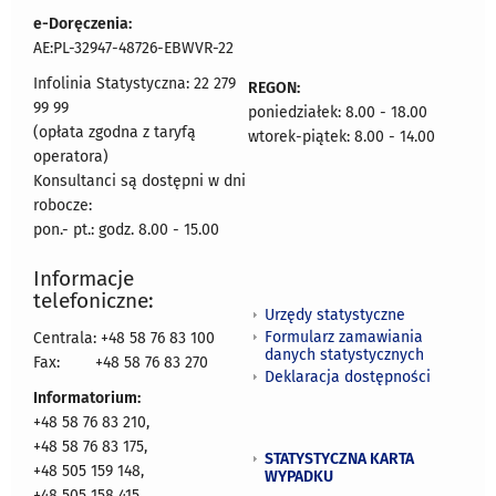
e-Doręczenia:
AE:PL-32947-48726-EBWVR-22
Infolinia Statystyczna: 22 279
REGON:
99 99
poniedziałek: 8.00 - 18.00
(opłata zgodna z taryfą
wtorek-piątek: 8.00 - 14.00
operatora)
Konsultanci są dostępni w dni
robocze:
pon.- pt.: godz. 8.00 - 15.00
Informacje
telefoniczne:
Urzędy statystyczne
Formularz zamawiania
Centrala: +48 58 76 83 100
danych statystycznych
Fax:
+48 58 76 83 270
Deklaracja dostępności
Informatorium:
+48 58 76 83 210,
+48 58 76 83 175,
STATYSTYCZNA KARTA
+48 505 159 148,
WYPADKU
+48 505 158 415,