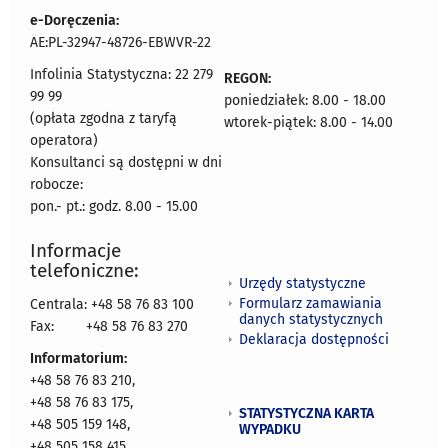
e-Doręczenia:
AE:PL-32947-48726-EBWVR-22
Infolinia Statystyczna: 22 279
REGON:
99 99
poniedziałek: 8.00 - 18.00
(opłata zgodna z taryfą
wtorek-piątek: 8.00 - 14.00
operatora)
Konsultanci są dostępni w dni
robocze:
pon.- pt.: godz. 8.00 - 15.00
Informacje
telefoniczne:
Urzędy statystyczne
Formularz zamawiania
Centrala: +48 58 76 83 100
danych statystycznych
Fax:
+48 58 76 83 270
Deklaracja dostępności
Informatorium:
+48 58 76 83 210,
+48 58 76 83 175,
STATYSTYCZNA KARTA
+48 505 159 148,
WYPADKU
+48 505 158 415,