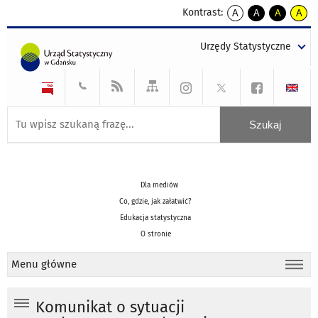
Kontrast:
A
A
A
A
kontrast
kontrast
kontrast
kontra
domyślny
biały
żółty
czarny
Urzędy Statystyczne
tekst
tekst
tekst
na
na
na
czarnym
czarnym
żółtym
Dla mediów
Co, gdzie, jak załatwić?
Edukacja statystyczna
O stronie
Menu główne
Komunikat o sytuacji