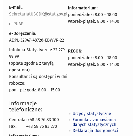
E-mail:
Informatorium:
SekretariatUSGDK@stat.gov.pl
poniedziałek: 8.00 - 18.00
wtorek-piątek: 8.00 - 14.00
e-PUAP
e-Doręczenia:
AE:PL-32947-48726-EBWVR-22
Infolinia Statystyczna: 22 279
REGON:
99 99
poniedziałek: 8.00 - 18.00
(opłata zgodna z taryfą
wtorek-piątek: 8.00 - 14.00
operatora)
Konsultanci są dostępni w dni
robocze:
pon.- pt.: godz. 8.00 - 15.00
Informacje
telefoniczne:
Urzędy statystyczne
Formularz zamawiania
Centrala: +48 58 76 83 100
danych statystycznych
Fax:
+48 58 76 83 270
Deklaracja dostępności