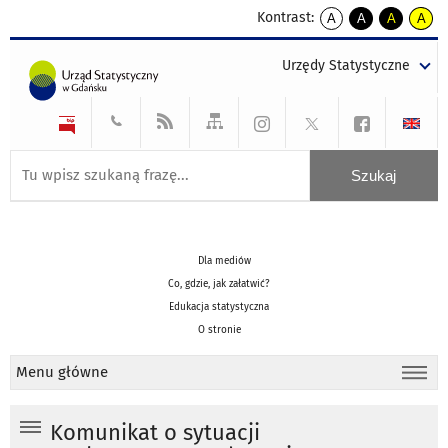
Kontrast:
A
A
A
A
kontrast
kontrast
kontrast
kontra
domyślny
biały
żółty
czarny
Urzędy Statystyczne
tekst
tekst
tekst
na
na
na
czarnym
czarnym
żółtym
Dla mediów
Co, gdzie, jak załatwić?
Edukacja statystyczna
O stronie
Menu główne
Komunikat o sytuacji