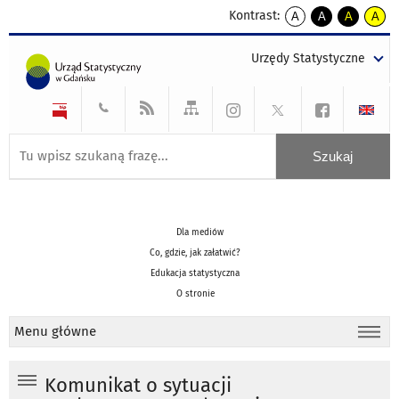
Kontrast:
A
A
A
A
kontrast
kontrast
kontrast
kontra
domyślny
biały
żółty
czarny
Urzędy Statystyczne
tekst
tekst
tekst
na
na
na
czarnym
czarnym
żółtym
Dla mediów
Co, gdzie, jak załatwić?
Edukacja statystyczna
O stronie
Menu główne
Komunikat o sytuacji