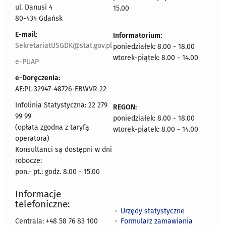
ul. Danusi 4
15.00
80-434 Gdańsk
E-mail:
Informatorium:
SekretariatUSGDK@stat.gov.pl
poniedziałek: 8.00 - 18.00
wtorek-piątek: 8.00 - 14.00
e-PUAP
e-Doręczenia:
AE:PL-32947-48726-EBWVR-22
Infolinia Statystyczna: 22 279
REGON:
99 99
poniedziałek: 8.00 - 18.00
(opłata zgodna z taryfą
wtorek-piątek: 8.00 - 14.00
operatora)
Konsultanci są dostępni w dni
robocze:
pon.- pt.: godz. 8.00 - 15.00
Informacje
telefoniczne:
Urzędy statystyczne
Formularz zamawiania
Centrala: +48 58 76 83 100