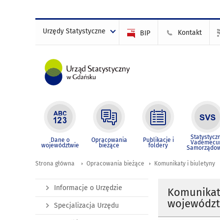
Urzędy Statystyczne
Kontakt
BIP
Statystycz
Dane o
Opracowania
Publikacje i
Vademec
województwie
bieżące
foldery
Samorządo
Strona główna
Opracowania bieżące
Komunikaty i biuletyny
Informacje o Urzędzie
Komunikat 
województw
Specjalizacja Urzędu