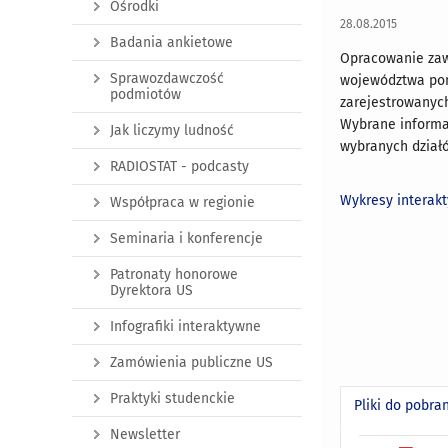
Ośrodki
28.08.2015
Badania ankietowe
Opracowanie zaw
Sprawozdawczość
województwa pom
podmiotów
zarejestrowanych
Wybrane informac
Jak liczymy ludność
wybranych działó
RADIOSTAT - podcasty
Wykresy interak
Współpraca w regionie
Seminaria i konferencje
Patronaty honorowe
Dyrektora US
Infografiki interaktywne
Zamówienia publiczne US
Praktyki studenckie
Pliki do pobra
Newsletter