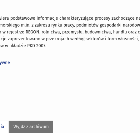
iera podstawowe informacje charakteryzujące procesy zachodzące na
orskiego m.in. z zakresu rynku pracy, podmiotów gospodarki narodow
 w rejestrze REGON, rolnictwa, przemysłu, budownictwa, handlu oraz c
je zaprezentowano w przekrojach według sektorów i form własności, s
w w układzie PKD 2007.
tywne
nia
Wyjdź z archiwum