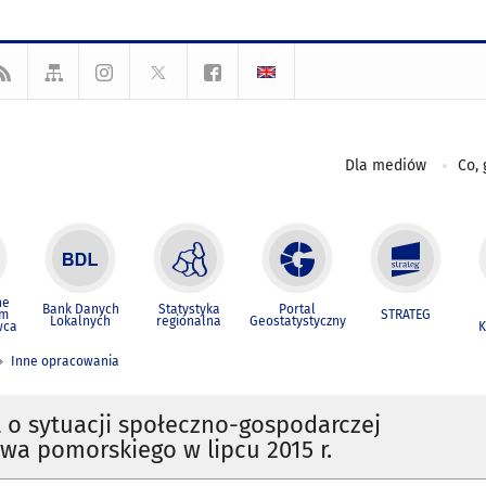
Dla mediów
Co, 
ne
Bank Danych
Statystyka
Portal
um
STRATEG
Lokalnych
regionalna
Geostatystyczny
wca
K
Inne opracowania
o sytuacji społeczno-gospodarczej
a pomorskiego w lipcu 2015 r.