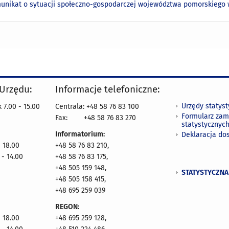
unikat o sytuacji społeczno-gospodarczej województwa pomorskiego w
 Urzędu:
Informacje telefoniczne:
Urzędy statys
 7.00 - 15.00
Centrala: +48 58 76 83 100
Formularz zam
Fax:
+48 58 76 83 270
statystycznyc
Informatorium:
Deklaracja do
- 18.00
+48 58 76 83 210,
 - 14.00
+48 58 76 83 175,
+48 505 159 148,
STATYSTYCZNA
+48 505 158 415,
+48 695 259 039
REGON:
- 18.00
+48 695 259 128,