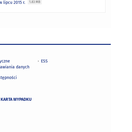
 lipcu 2015 r.
1.83 MB
tyczne
ESS
awiania danych
h
stępności
 KARTA WYPADKU