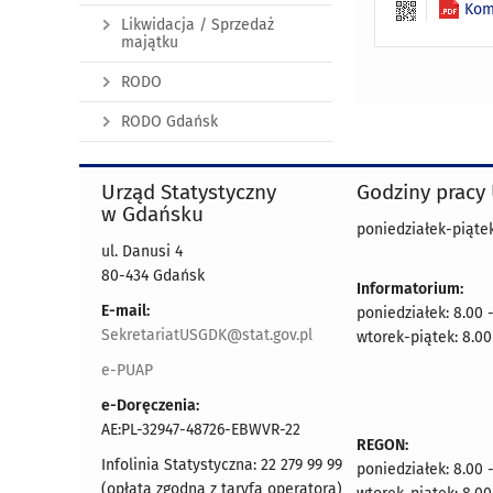
Kom
Likwidacja / Sprzedaż
majątku
RODO
RODO Gdańsk
Urząd Statystyczny
Godziny pracy
w Gdańsku
poniedziałek-piątek
ul. Danusi 4
80-434 Gdańsk
Informatorium:
E-mail:
poniedziałek: 8.00 
SekretariatUSGDK@stat.gov.pl
wtorek-piątek: 8.00
e-PUAP
e-Doręczenia:
AE:PL-32947-48726-EBWVR-22
REGON:
Infolinia Statystyczna: 22 279 99 99
poniedziałek: 8.00 
(opłata zgodna z taryfą operatora)