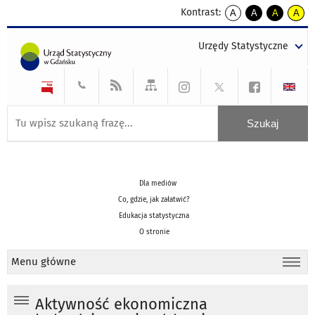
Kontrast:
A
A
A
A
kontrast
kontrast
kontrast
kontra
domyślny
biały
żółty
czarny
Urzędy Statystyczne
tekst
tekst
tekst
na
na
na
czarnym
czarnym
żółtym
Dla mediów
Co, gdzie, jak załatwić?
Edukacja statystyczna
O stronie
Menu główne
Aktywność ekonomiczna