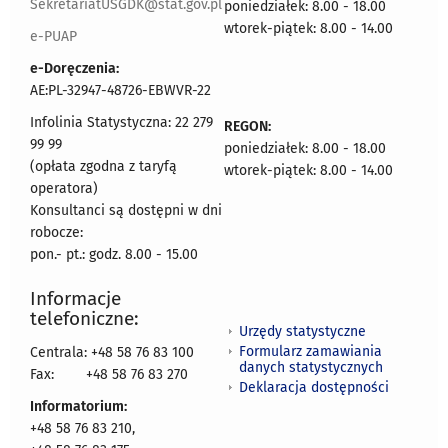
SekretariatUSGDK@stat.gov.pl
poniedziałek: 8.00 - 18.00
wtorek-piątek: 8.00 - 14.00
e-PUAP
e-Doręczenia:
AE:PL-32947-48726-EBWVR-22
Infolinia Statystyczna: 22 279
REGON:
99 99
poniedziałek: 8.00 - 18.00
(opłata zgodna z taryfą
wtorek-piątek: 8.00 - 14.00
operatora)
Konsultanci są dostępni w dni
robocze:
pon.- pt.: godz. 8.00 - 15.00
Informacje
telefoniczne:
Urzędy statystyczne
Formularz zamawiania
Centrala: +48 58 76 83 100
danych statystycznych
Fax:
+48 58 76 83 270
Deklaracja dostępności
Informatorium:
+48 58 76 83 210,