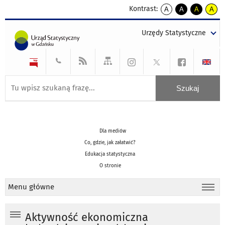
Kontrast:
A
A
A
A
kontrast
kontrast
kontrast
kontra
domyślny
biały
żółty
czarny
Urzędy Statystyczne
tekst
tekst
tekst
na
na
na
czarnym
czarnym
żółtym
Dla mediów
Co, gdzie, jak załatwić?
Edukacja statystyczna
O stronie
Menu główne
Aktywność ekonomiczna