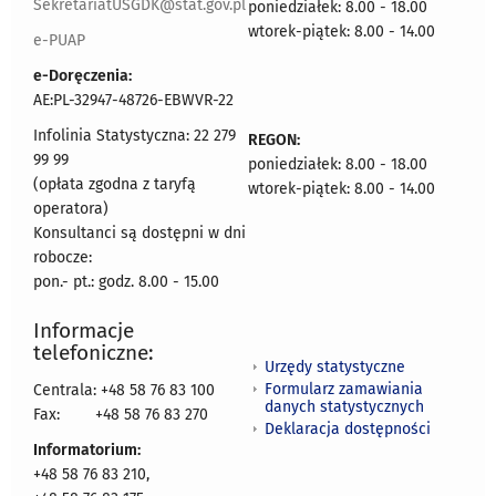
SekretariatUSGDK@stat.gov.pl
poniedziałek: 8.00 - 18.00
wtorek-piątek: 8.00 - 14.00
e-PUAP
e-Doręczenia:
AE:PL-32947-48726-EBWVR-22
Infolinia Statystyczna: 22 279
REGON:
99 99
poniedziałek: 8.00 - 18.00
(opłata zgodna z taryfą
wtorek-piątek: 8.00 - 14.00
operatora)
Konsultanci są dostępni w dni
robocze:
pon.- pt.: godz. 8.00 - 15.00
Informacje
telefoniczne:
Urzędy statystyczne
Formularz zamawiania
Centrala: +48 58 76 83 100
danych statystycznych
Fax:
+48 58 76 83 270
Deklaracja dostępności
Informatorium:
+48 58 76 83 210,