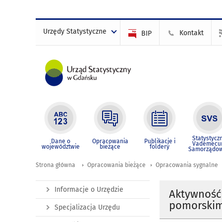
Urzędy Statystyczne
Kontakt
BIP
Statystycz
Dane o
Opracowania
Publikacje i
Vademec
województwie
bieżące
foldery
Samorządo
Strona główna
Opracowania bieżące
Opracowania sygnalne
Informacje o Urzędzie
Aktywność
pomorskim
Specjalizacja Urzędu