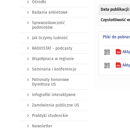
Ośrodki
Data publikacji:
Badania ankietowe
Częstotliwość w
Sprawozdawczość
podmiotów
Pliki do pobra
Jak liczymy ludność
RADIOSTAT - podcasty
Akt
Współpraca w regionie
Akt
Seminaria i konferencje
Patronaty honorowe
Dyrektora US
Infografiki interaktywne
Zamówienia publiczne US
Praktyki studenckie
Newsletter