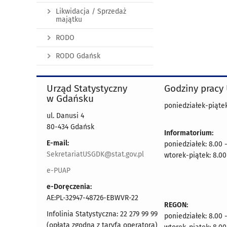
Likwidacja / Sprzedaż
majątku
RODO
RODO Gdańsk
Urząd Statystyczny
Godziny pracy
w Gdańsku
poniedziałek-piątek
ul. Danusi 4
80-434 Gdańsk
Informatorium:
E-mail:
poniedziałek: 8.00 
SekretariatUSGDK@stat.gov.pl
wtorek-piątek: 8.00
e-PUAP
e-Doręczenia:
AE:PL-32947-48726-EBWVR-22
REGON:
Infolinia Statystyczna: 22 279 99 99
poniedziałek: 8.00 
(opłata zgodna z taryfą operatora)