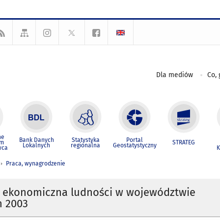
Dla mediów
Co, 
ne
Bank Danych
Statystyka
Portal
um
STRATEG
Lokalnych
regionalna
Geostatystyczny
wca
K
Praca, wynagrodzenie
 ekonomiczna ludności w województwie
 2003