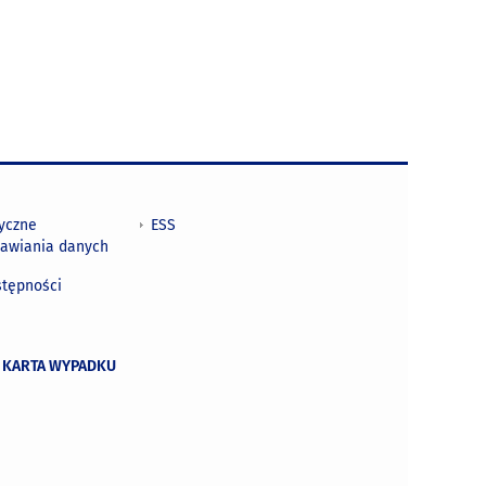
tyczne
ESS
awiania danych
h
stępności
 KARTA WYPADKU