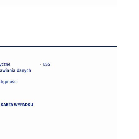
tyczne
ESS
awiania danych
h
stępności
 KARTA WYPADKU