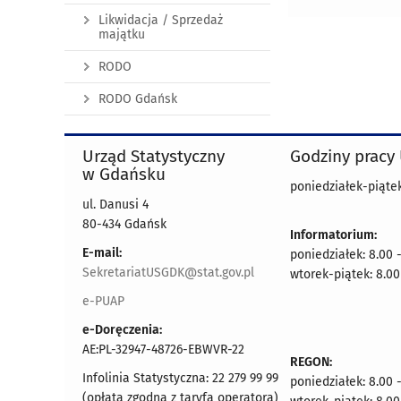
Likwidacja / Sprzedaż
majątku
RODO
RODO Gdańsk
Urząd Statystyczny
Godziny pracy
w Gdańsku
poniedziałek-piątek
ul. Danusi 4
80-434 Gdańsk
Informatorium:
E-mail:
poniedziałek: 8.00 
SekretariatUSGDK@stat.gov.pl
wtorek-piątek: 8.00
e-PUAP
e-Doręczenia:
AE:PL-32947-48726-EBWVR-22
REGON:
Infolinia Statystyczna: 22 279 99 99
poniedziałek: 8.00 
(opłata zgodna z taryfą operatora)