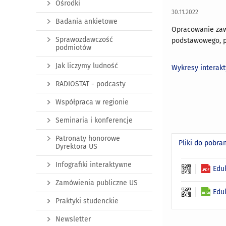
Ośrodki
30.11.2022
Badania ankietowe
Opracowanie zaw
Sprawozdawczość
podstawowego, p
podmiotów
Jak liczymy ludność
Wykresy interak
RADIOSTAT - podcasty
Współpraca w regionie
Seminaria i konferencje
Patronaty honorowe
Pliki do pobra
Dyrektora US
Infografiki interaktywne
Edu
Zamówienia publiczne US
Edu
Praktyki studenckie
Newsletter