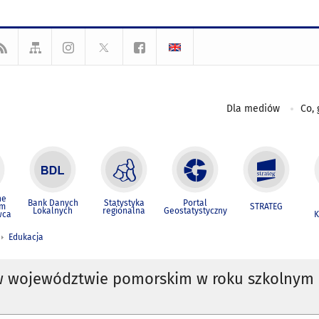
Dla mediów
Co, 
ne
Bank Danych
Statystyka
Portal
um
STRATEG
Lokalnych
regionalna
Geostatystyczny
wca
K
Edukacja
w województwie pomorskim w roku szkolnym