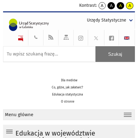
Kontrast:
A
A
A
A
kontrast
kontrast
kontrast
kontra
domyślny
biały
żółty
czarny
Urzędy Statystyczne
tekst
tekst
tekst
na
na
na
czarnym
czarnym
żółtym
Dla mediów
Co, gdzie, jak załatwić?
Edukacja statystyczna
O stronie
Menu główne
Edukacja w województwie