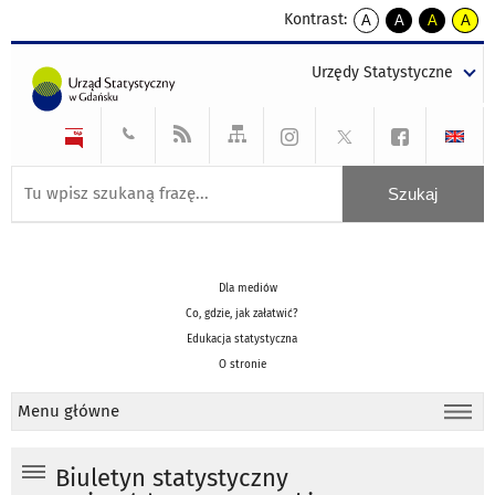
Kontrast:
A
A
A
A
kontrast
kontrast
kontrast
kontra
domyślny
biały
żółty
czarny
Urzędy Statystyczne
tekst
tekst
tekst
na
na
na
czarnym
czarnym
żółtym
Dla mediów
Co, gdzie, jak załatwić?
Edukacja statystyczna
O stronie
Menu główne
Biuletyn statystyczny