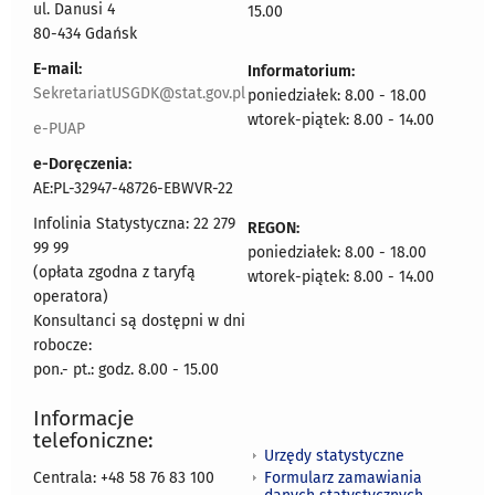
ul. Danusi 4
15.00
80-434 Gdańsk
E-mail:
Informatorium:
SekretariatUSGDK@stat.gov.pl
poniedziałek: 8.00 - 18.00
wtorek-piątek: 8.00 - 14.00
e-PUAP
e-Doręczenia:
AE:PL-32947-48726-EBWVR-22
Infolinia Statystyczna: 22 279
REGON:
99 99
poniedziałek: 8.00 - 18.00
(opłata zgodna z taryfą
wtorek-piątek: 8.00 - 14.00
operatora)
Konsultanci są dostępni w dni
robocze:
pon.- pt.: godz. 8.00 - 15.00
Informacje
telefoniczne:
Urzędy statystyczne
Formularz zamawiania
Centrala: +48 58 76 83 100