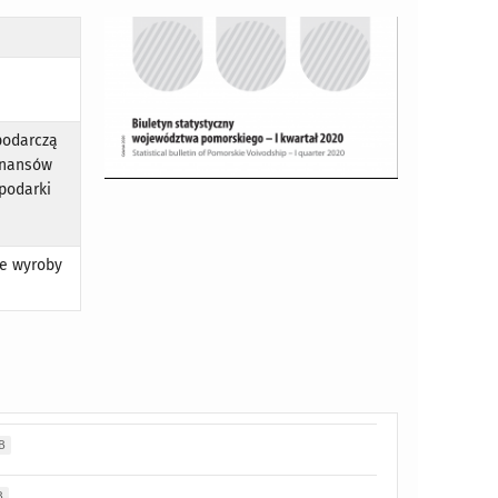
podarczą
finansów
spodarki
ne wyroby
B
B