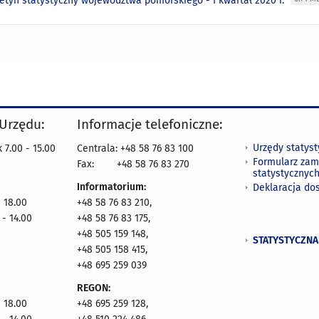
letyn statystyczny województwa pomorskiego - I kwartał 2020 r.
 Urzędu:
Informacje telefoniczne:
Urzędy statys
 7.00 - 15.00
Centrala: +48 58 76 83 100
Formularz zam
Fax:
+48 58 76 83 270
statystycznyc
Informatorium:
Deklaracja do
- 18.00
+48 58 76 83 210,
 - 14.00
+48 58 76 83 175,
+48 505 159 148,
STATYSTYCZNA
+48 505 158 415,
+48 695 259 039
REGON:
- 18.00
+48 695 259 128,