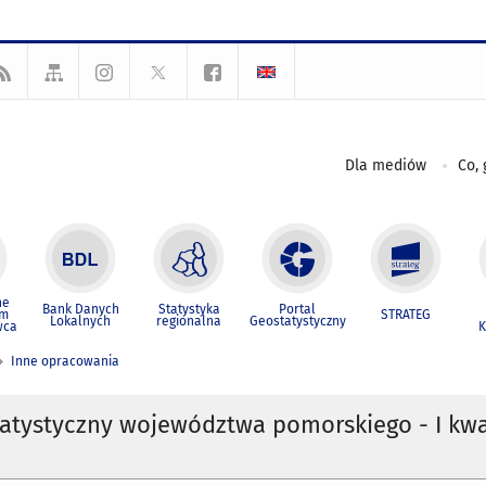
Dla mediów
Co, 
ne
Bank Danych
Statystyka
Portal
um
STRATEG
Lokalnych
regionalna
Geostatystyczny
wca
K
Inne opracowania
tatystyczny województwa pomorskiego - I kwa