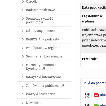
Ośrodki
Data publikacji:
Badania ankietowe
Częstotliwość
Sprawozdawczość
wydania:
podmiotów
Publikacja zaw
Jak liczymy ludność
województwa pom
RADIOSTAT - podcasty
przedsiębiorstw
narodowej, bez
Współpraca w regionie
Seminaria i konferencje
Przekroje:
Patronaty honorowe
Dyrektora US
Infografiki interaktywne
Pliki do pobra
Zamówienia publiczne US
Praktyki studenckie
Biu
Newsletter