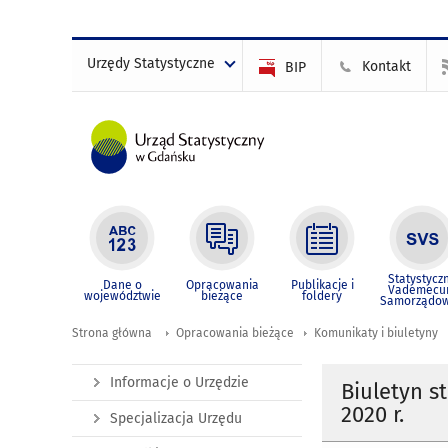
Urzędy Statystyczne
Kontakt
BIP
Statystycz
Dane o
Opracowania
Publikacje i
Vademec
województwie
bieżące
foldery
Samorządo
Strona główna
Opracowania bieżące
Komunikaty i biuletyny
Informacje o Urzędzie
Biuletyn s
2020 r.
Specjalizacja Urzędu