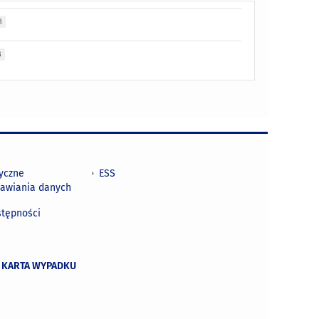
B
B
tyczne
ESS
awiania danych
h
stępności
 KARTA WYPADKU