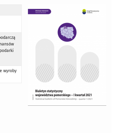
podarczą
finansów
spodarki
ne wyroby