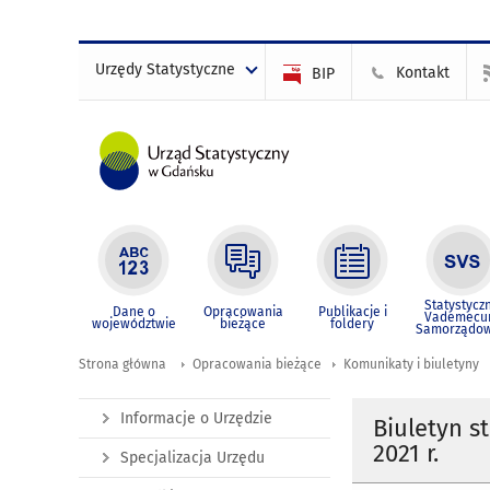
Urzędy Statystyczne
Kontakt
BIP
Statystycz
Dane o
Opracowania
Publikacje i
Vademec
województwie
bieżące
foldery
Samorządo
Strona główna
Opracowania bieżące
Komunikaty i biuletyny
Informacje o Urzędzie
Biuletyn s
2021 r.
Specjalizacja Urzędu