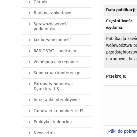
Ośrodki
Data publikacji:
Badania ankietowe
Częstotliwość
Sprawozdawczość
wydania:
podmiotów
Publikacja zaw
Jak liczymy ludność
województwa pom
RADIOSTAT - podcasty
przedsiębiorstw
narodowej, bez
Współpraca w regionie
Seminaria i konferencje
Przekroje:
Patronaty honorowe
Dyrektora US
Infografiki interaktywne
Zamówienia publiczne US
Praktyki studenckie
Pliki do pobra
Newsletter