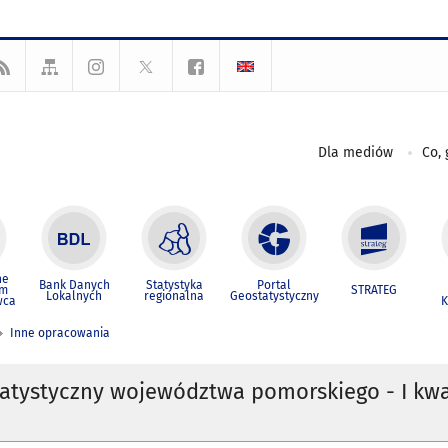
Dla mediów
Co, 
ne
Bank Danych
Statystyka
Portal
um
STRATEG
Lokalnych
regionalna
Geostatystyczny
wca
K
Inne opracowania
tatystyczny województwa pomorskiego - I kwa