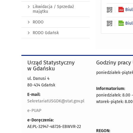
Likwidacja / Sprzedaż
Biu
majątku
RODO
Biu
RODO Gdańsk
Urząd Statystyczny
Godziny pracy
w Gdańsku
poniedziałek-piątek
ul. Danusi 4
80-434 Gdańsk
Informatorium:
E-mail:
poniedziałek: 8.00 
SekretariatUSGDK@stat.gov.pl
wtorek-piątek: 8.00
e-PUAP
e-Doręczenia:
AE:PL-32947-48726-EBWVR-22
REGON: