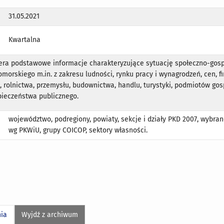
31.05.2021
Kwartalna
iera podstawowe informacje charakteryzujące sytuację społeczno-gos
orskiego m.in. z zakresu ludności, rynku pracy i wynagrodzeń, cen, 
, rolnictwa, przemysłu, budownictwa, handlu, turystyki, podmiotów go
pieczeństwa publicznego.
województwo, podregiony, powiaty, sekcje i działy PKD 2007, wybra
wg PKWiU, grupy COICOP, sektory własności.
nia
Wyjdź z archiwum