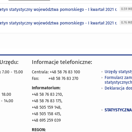
letyn statystyczny województwa pomorskiego - I kwartał 2021 r.
0.59 M
letyn statystyczny województwa pomorskiego - I kwartał 2021 r.
0.76 M
 Urzędu:
Informacje telefoniczne:
Urzędy statys
 7.00 - 15.00
Centrala: +48 58 76 83 100
Formularz zam
Fax:
+48 58 76 83 270
statystycznyc
Informatorium:
Deklaracja do
- 18.00
+48 58 76 83 210,
 - 14.00
+48 58 76 83 175,
+48 505 159 148,
STATYSTYCZNA
+48 505 158 415,
+48 695 259 039
REGON: