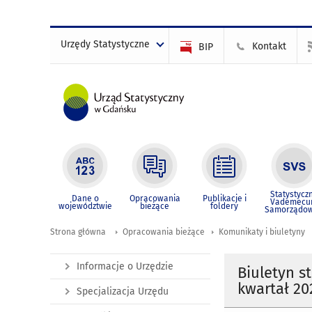
Urzędy Statystyczne
Kontakt
BIP
Statystycz
Dane o
Opracowania
Publikacje i
Vademec
województwie
bieżące
foldery
Samorządo
Strona główna
Opracowania bieżące
Komunikaty i biuletyny
Informacje o Urzędzie
Biuletyn s
kwartał 202
Specjalizacja Urzędu