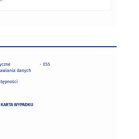
tyczne
ESS
awiania danych
h
stępności
 KARTA WYPADKU