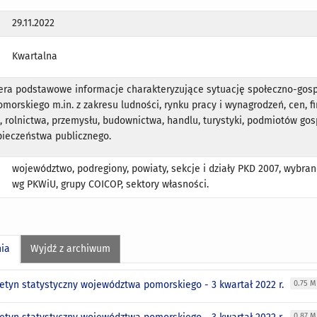
29.11.2022
Kwartalna
iera podstawowe informacje charakteryzujące sytuację społeczno-gos
orskiego m.in. z zakresu ludności, rynku pracy i wynagrodzeń, cen, 
, rolnictwa, przemysłu, budownictwa, handlu, turystyki, podmiotów go
pieczeństwa publicznego.
województwo, podregiony, powiaty, sekcje i działy PKD 2007, wybra
wg PKWiU, grupy COICOP, sektory własności.
nia
Wyjdź z archiwum
letyn statystyczny województwa pomorskiego - 3 kwartał 2022 r.
0.75 
0.87 