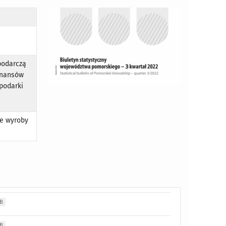
podarczą
finansów
spodarki
ne wyroby
MB
MB