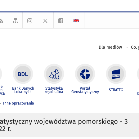
Dla mediów
Co, 
ne
Bank Danych
Statystyka
Portal
um
STRATEG
Lokalnych
regionalna
Geostatystyczny
wca
K
Inne opracowania
tatystyczny województwa pomorskiego - 3
2 r.