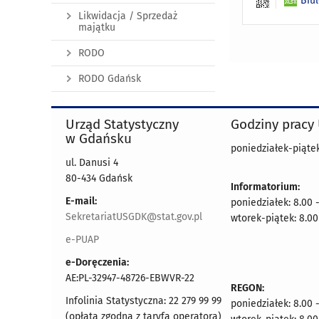
Biu
Likwidacja / Sprzedaż
majątku
RODO
RODO Gdańsk
Urząd Statystyczny
Godziny pracy
w Gdańsku
poniedziałek-piątek
ul. Danusi 4
80-434 Gdańsk
Informatorium:
E-mail:
poniedziałek: 8.00 
SekretariatUSGDK@stat.gov.pl
wtorek-piątek: 8.00
e-PUAP
e-Doręczenia:
AE:PL-32947-48726-EBWVR-22
REGON:
Infolinia Statystyczna: 22 279 99 99
poniedziałek: 8.00 
(opłata zgodna z taryfą operatora)