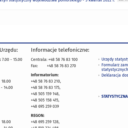
letyn statystyczny województwa pomorskiego - 3 kwartał 2022 r.
 Urzędu:
Informacje telefoniczne:
Urzędy statys
 7.00 - 15.00
Centrala: +48 58 76 83 100
Formularz zam
Fax:
+48 58 76 83 270
statystycznyc
Informatorium:
Deklaracja do
- 18.00
+48 58 76 83 210,
 - 14.00
+48 58 76 83 175,
+48 505 159 148,
STATYSTYCZNA
+48 505 158 415,
+48 695 259 039
REGON:
- 18.00
+48 695 259 128,