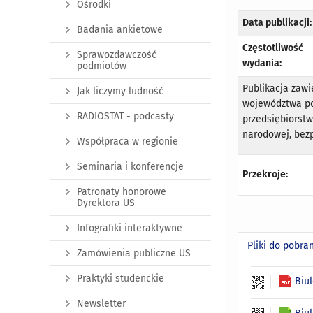
Ośrodki
Data publikacji:
Badania ankietowe
Częstotliwość
Sprawozdawczość
wydania:
podmiotów
Publikacja zaw
Jak liczymy ludność
województwa pom
RADIOSTAT - podcasty
przedsiębiorstw
narodowej, bez
Współpraca w regionie
Seminaria i konferencje
Przekroje:
Patronaty honorowe
Dyrektora US
Infografiki interaktywne
Pliki do pobra
Zamówienia publiczne US
Praktyki studenckie
Biu
Newsletter