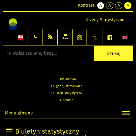
Kontrast:
A
A
A
A
kontrast
kontrast
kontrast
kontra
domyślny
biały
żółty
czarny
Urzędy Statystyczne
tekst
tekst
tekst
na
na
na
czarnym
czarnym
żółtym
Dla mediów
Co, gdzie, jak załatwić?
Edukacja statystyczna
O stronie
Menu główne
Biuletyn statystyczny