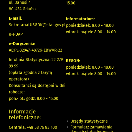
ul. Danusi 4
15.00
80-434 Gdańsk
E-mail:
Informatorium:
SekretariatUSGDK@stat.gov.pl
poniedziałek: 8.00 - 18.00
wtorek-piątek: 8.00 - 14.00
e-PUAP
e-Doręczenia:
AE:PL-32947-48726-EBWVR-22
Infolinia Statystyczna: 22 279
REGON:
99 99
poniedziałek: 8.00 - 18.00
(opłata zgodna z taryfą
wtorek-piątek: 8.00 - 14.00
operatora)
Konsultanci są dostępni w dni
robocze:
pon.- pt.: godz. 8.00 - 15.00
Informacje
telefoniczne:
Urzędy statystyczne
Formularz zamawiania
Centrala: +48 58 76 83 100
danych statystycznych