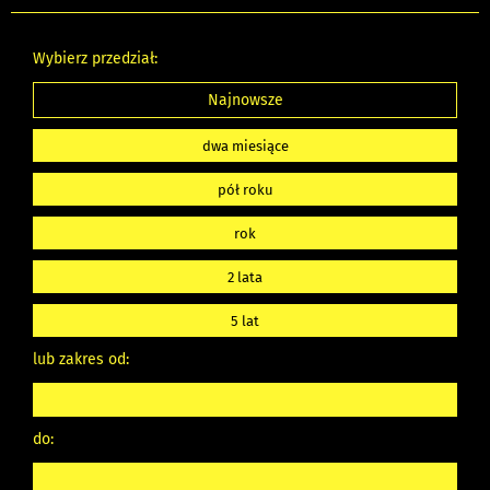
Wybierz przedział:
Najnowsze
dwa miesiące
pół roku
rok
2 lata
5 lat
lub zakres od:
do: