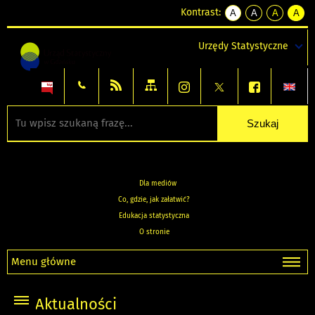
Kontrast:
A
A
A
A
kontrast
kontrast
kontrast
kontra
domyślny
biały
żółty
czarny
Urzędy Statystyczne
tekst
tekst
tekst
na
na
na
czarnym
czarnym
żółtym
Dla mediów
Co, gdzie, jak załatwić?
Edukacja statystyczna
O stronie
Menu główne
Aktualności