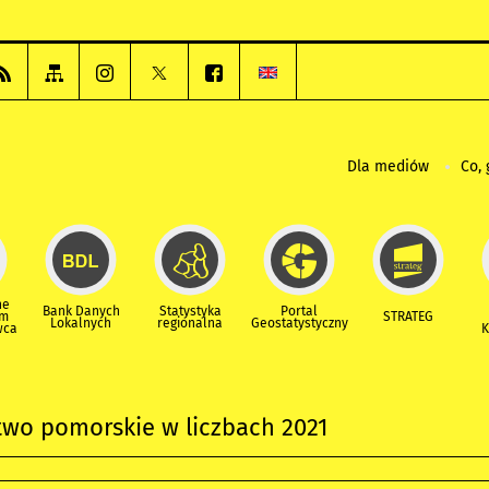
Dla mediów
Co, 
ne
Bank Danych
Statystyka
Portal
um
STRATEG
Lokalnych
regionalna
Geostatystyczny
wca
K
wo pomorskie w liczbach 2021