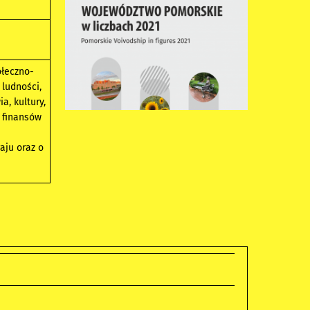
ołeczno-
 ludności,
a, kultury,
, finansów
aju oraz o