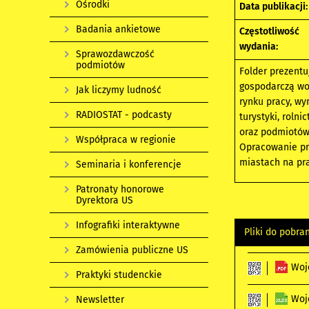
Ośrodki
Data publikacji:
Badania ankietowe
Częstotliwość
wydania:
Sprawozdawczość
podmiotów
Folder prezentu
gospodarczą woj
Jak liczymy ludność
rynku pracy, wy
RADIOSTAT - podcasty
turystyki, roln
oraz podmiotów
Współpraca w regionie
Opracowanie pr
miastach na pra
Seminaria i konferencje
Patronaty honorowe
Dyrektora US
Infografiki interaktywne
Pliki do pobra
Zamówienia publiczne US
Woj
Praktyki studenckie
Woj
Newsletter