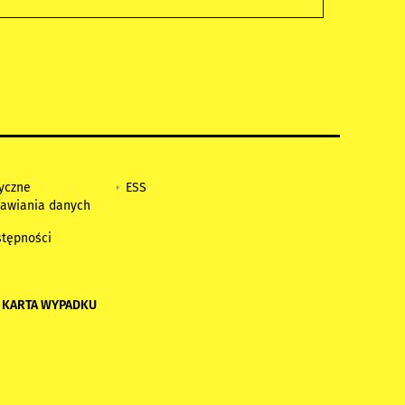
tyczne
ESS
awiania danych
h
stępności
 KARTA WYPADKU