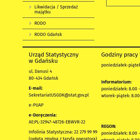
Likwidacja / Sprzedaż
majątku
RODO
RODO Gdańsk
Urząd Statystyczny
Godziny pracy
w Gdańsku
poniedziałek-piątek
ul. Danusi 4
80-434 Gdańsk
Informatorium:
E-mail:
poniedziałek: 8.00 
SekretariatUSGDK@stat.gov.pl
wtorek-piątek: 8.00
e-PUAP
e-Doręczenia:
AE:PL-32947-48726-EBWVR-22
REGON:
Infolinia Statystyczna: 22 279 99 99
poniedziałek: 8.00 
(opłata zgodna z taryfą operatora)