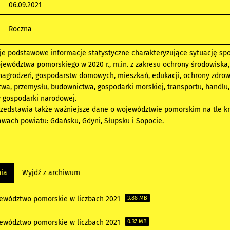
06.09.2021
Roczna
je podstawowe informacje statystyczne charakteryzujące sytuację sp
ewództwa pomorskiego w 2020 r., m.in. z zakresu ochrony środowiska,
nagrodzeń, gospodarstw domowych, mieszkań, edukacji, ochrony zdrowi
ictwa, przemysłu, budownictwa, gospodarki morskiej, transportu, handlu
 gospodarki narodowej.
zedstawia także ważniejsze dane o województwie pomorskim na tle kr
wach powiatu: Gdańsku, Gdyni, Słupsku i Sopocie.
nia
Wyjdź z archiwum
ewództwo pomorskie w liczbach 2021
3.88 MB
ewództwo pomorskie w liczbach 2021
0.37 MB