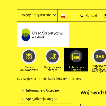
Urzędy Statystyczne
Kontakt
BIP
Statystycz
Dane o
Opracowania
Publikacje i
Vademec
województwie
bieżące
foldery
Samorządo
Strona główna
Publikacje i foldery
Foldery
Informacje o Urzędzie
Województ
Specjalizacja Urzędu