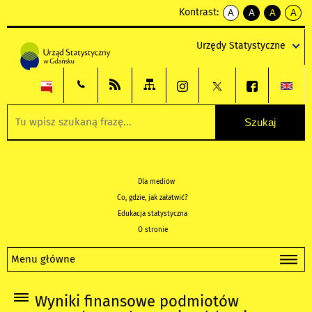
Kontrast:
A
A
A
A
kontrast
kontrast
kontrast
kontra
domyślny
biały
żółty
czarny
Urzędy Statystyczne
tekst
tekst
tekst
na
na
na
czarnym
czarnym
żółtym
Dla mediów
Co, gdzie, jak załatwić?
Edukacja statystyczna
O stronie
Menu główne
Wyniki finansowe podmiotów