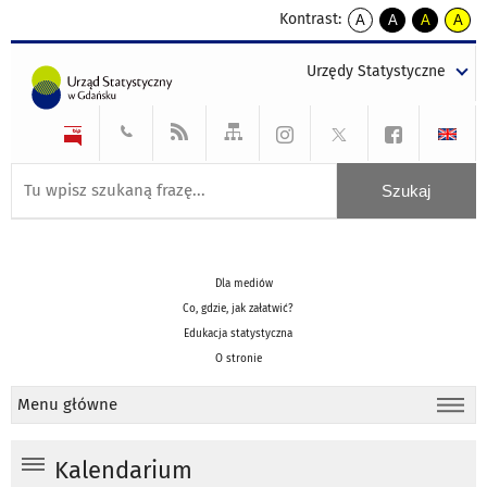
Kontrast:
A
A
A
A
kontrast
kontrast
kontrast
kontra
domyślny
biały
żółty
czarny
Urzędy Statystyczne
tekst
tekst
tekst
na
na
na
czarnym
czarnym
żółtym
Dla mediów
Co, gdzie, jak załatwić?
Edukacja statystyczna
O stronie
Menu główne
Kalendarium