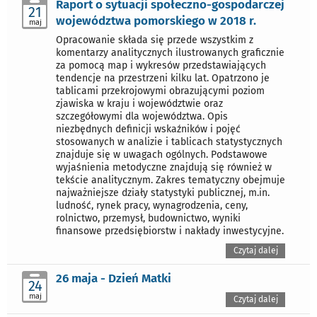
Raport o sytuacji społeczno-gospodarczej
21
województwa pomorskiego w 2018 r.
maj
Opracowanie składa się przede wszystkim z
komentarzy analitycznych ilustrowanych graficznie
za pomocą map i wykresów przedstawiających
tendencje na przestrzeni kilku lat. Opatrzono je
tablicami przekrojowymi obrazującymi poziom
zjawiska w kraju i województwie oraz
szczegółowymi dla województwa. Opis
niezbędnych definicji wskaźników i pojęć
stosowanych w analizie i tablicach statystycznych
znajduje się w uwagach ogólnych. Podstawowe
wyjaśnienia metodyczne znajdują się również w
tekście analitycznym. Zakres tematyczny obejmuje
najważniejsze działy statystyki publicznej, m.in.
ludność, rynek pracy, wynagrodzenia, ceny,
rolnictwo, przemysł, budownictwo, wyniki
finansowe przedsiębiorstw i nakłady inwestycyjne.
Czytaj dalej
26 maja - Dzień Matki
24
maj
Czytaj dalej