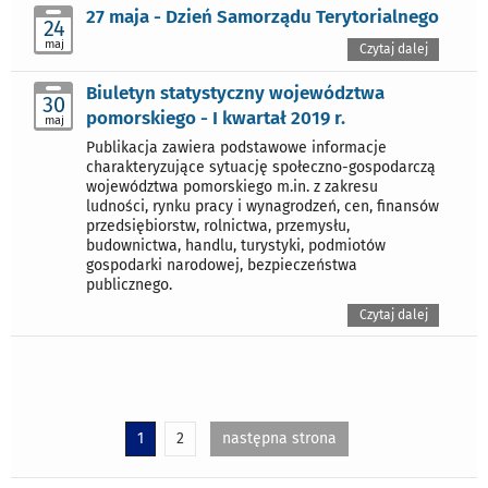
27 maja - Dzień Samorządu Terytorialnego
24
maj
Czytaj dalej
Biuletyn statystyczny województwa
30
pomorskiego - I kwartał 2019 r.
maj
Publikacja zawiera podstawowe informacje
charakteryzujące sytuację społeczno-gospodarczą
województwa pomorskiego m.in. z zakresu
ludności, rynku pracy i wynagrodzeń, cen, finansów
przedsiębiorstw, rolnictwa, przemysłu,
budownictwa, handlu, turystyki, podmiotów
gospodarki narodowej, bezpieczeństwa
publicznego.
Czytaj dalej
1
2
następna strona