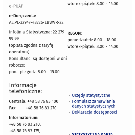
wtorek-piątek: 8.00 - 14.00
e-PUAP
e-Doręczenia:
AE:PL-32947-48726-EBWVR-22
Infolinia Statystyczna: 22 279
REGON:
99 99
poniedziałek: 8.00 - 18.00
(opłata zgodna z taryfą
wtorek-piątek: 8.00 - 14.00
operatora)
Konsultanci są dostępni w dni
robocze:
pon.- pt.: godz. 8.00 - 15.00
Informacje
telefoniczne:
Urzędy statystyczne
Formularz zamawiania
Centrala: +48 58 76 83 100
danych statystycznych
Fax:
+48 58 76 83 270
Deklaracja dostępności
Informatorium:
+48 58 76 83 210,
+48 58 76 83 175,
STATYSTYCZNA KARTA