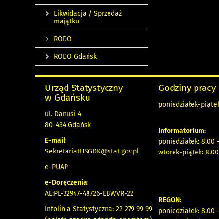
Likwidacja / Sprzedaż
majątku
RODO
RODO Gdańsk
Urząd Statystyczny
Godziny pracy
w Gdańsku
poniedziałek-piątek
ul. Danusi 4
80-434 Gdańsk
Informatorium:
E-mail:
poniedziałek: 8.00 
SekretariatUSGDK@stat.gov.pl
wtorek-piątek: 8.00
e-PUAP
e-Doręczenia:
AE:PL-32947-48726-EBWVR-22
REGON:
Infolinia Statystyczna: 22 279 99 99
poniedziałek: 8.00 