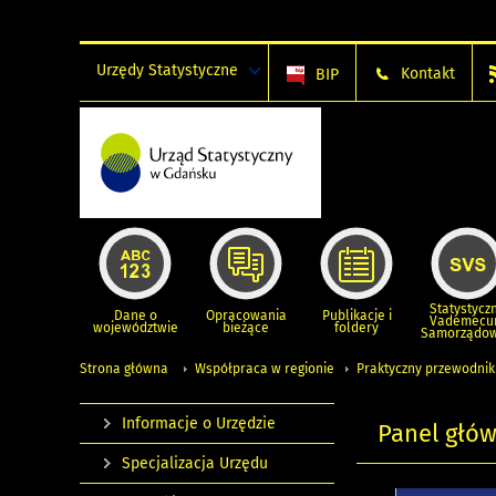
Urzędy Statystyczne
Kontakt
BIP
Statystycz
Dane o
Opracowania
Publikacje i
Vademec
województwie
bieżące
foldery
Samorządo
Strona główna
Współpraca w regionie
Praktyczny przewodnik
Informacje o Urzędzie
Panel głó
Specjalizacja Urzędu