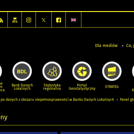
Dla mediów
Co, 
ne
Bank Danych
Statystyka
Portal
um
STRATEG
Lokalnych
regionalna
Geostatystyczny
wca
K
 po danych z obszaru niepełnosprawności w Banku Danych Lokalnych
Panel g
wny