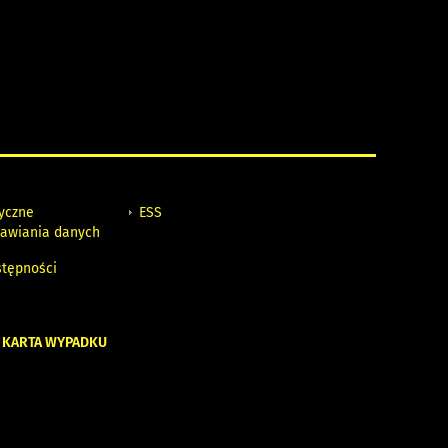
tyczne
ESS
awiania danych
h
stępności
 KARTA WYPADKU