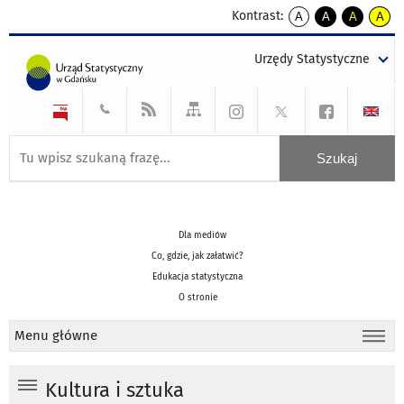
Kontrast:
A
A
A
A
kontrast
kontrast
kontrast
kontra
domyślny
biały
żółty
czarny
Urzędy Statystyczne
tekst
tekst
tekst
na
na
na
czarnym
czarnym
żółtym
Dla mediów
Co, gdzie, jak załatwić?
Edukacja statystyczna
O stronie
Menu główne
Kultura i sztuka