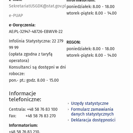
Informatorium:
SekretariatUSGDK@stat.gov.pl
poniedziałek: 8.00 - 18.00
wtorek-piątek: 8.00 - 14.00
e-PUAP
e-Doręczenia:
AE:PL-32947-48726-EBWVR-22
Infolinia Statystyczna: 22 279
REGON:
99 99
poniedziałek: 8.00 - 18.00
(opłata zgodna z taryfą
wtorek-piątek: 8.00 - 14.00
operatora)
Konsultanci są dostępni w dni
robocze:
pon.- pt.: godz. 8.00 - 15.00
Informacje
telefoniczne:
Urzędy statystyczne
Formularz zamawiania
Centrala: +48 58 76 83 100
danych statystycznych
Fax:
+48 58 76 83 270
Deklaracja dostępności
Informatorium:
+48 58 76 83 210,