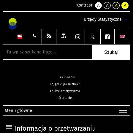
Kontrast:
A
A
A
A
kontrast
kontrast
kontrast
kontra
domyślny
biały
żółty
czarny
Urzędy Statystyczne
tekst
tekst
tekst
na
na
na
czarnym
czarnym
żółtym
Dla mediów
Co, gdzie, jak załatwić?
Edukacja statystyczna
O stronie
Menu główne
Informacja o przetwarzaniu