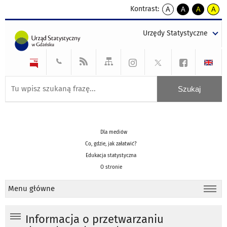
Kontrast:
A
A
A
A
kontrast
kontrast
kontrast
kontra
domyślny
biały
żółty
czarny
Urzędy Statystyczne
tekst
tekst
tekst
na
na
na
czarnym
czarnym
żółtym
Dla mediów
Co, gdzie, jak załatwić?
Edukacja statystyczna
O stronie
Menu główne
Informacja o przetwarzaniu