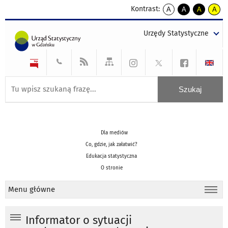
Kontrast:
A
A
A
A
kontrast
kontrast
kontrast
kontra
domyślny
biały
żółty
czarny
Urzędy Statystyczne
tekst
tekst
tekst
na
na
na
czarnym
czarnym
żółtym
Dla mediów
Co, gdzie, jak załatwić?
Edukacja statystyczna
O stronie
Menu główne
Informator o sytuacji