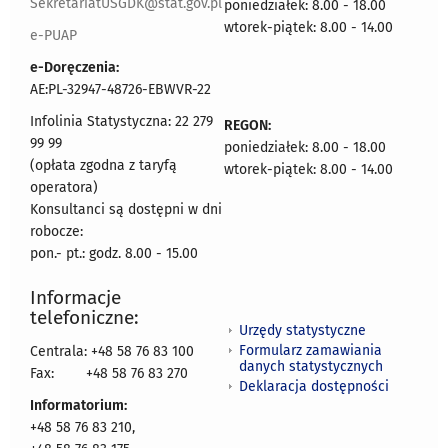
SekretariatUSGDK@stat.gov.pl
poniedziałek: 8.00 - 18.00
wtorek-piątek: 8.00 - 14.00
e-PUAP
e-Doręczenia:
AE:PL-32947-48726-EBWVR-22
Infolinia Statystyczna: 22 279
REGON:
99 99
poniedziałek: 8.00 - 18.00
(opłata zgodna z taryfą
wtorek-piątek: 8.00 - 14.00
operatora)
Konsultanci są dostępni w dni
robocze:
pon.- pt.: godz. 8.00 - 15.00
Informacje
telefoniczne:
Urzędy statystyczne
Formularz zamawiania
Centrala: +48 58 76 83 100
danych statystycznych
Fax:
+48 58 76 83 270
Deklaracja dostępności
Informatorium:
+48 58 76 83 210,