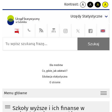
Kontrast:
A
A
A
A
kontrast
kontrast
kontrast
kontra
domyślny
biały
żółty
czarny
Urzędy Statystyczne
tekst
tekst
tekst
na
na
na
czarnym
czarnym
żółtym
Dla mediów
Co, gdzie, jak załatwić?
Edukacja statystyczna
O stronie
Menu główne
Szkoły wyższe i ich finanse w