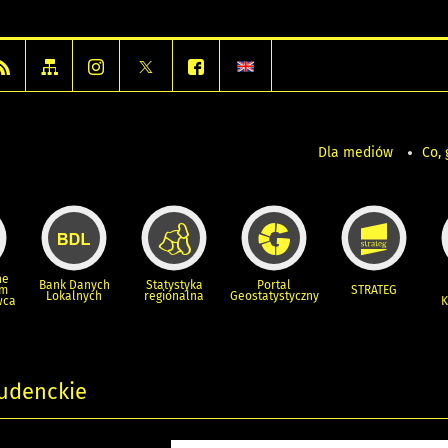
Dla mediów
Co, 
ne
Bank Danych
Statystyka
Portal
um
STRATEG
Lokalnych
regionalna
Geostatystyczny
wca
K
tudenckie