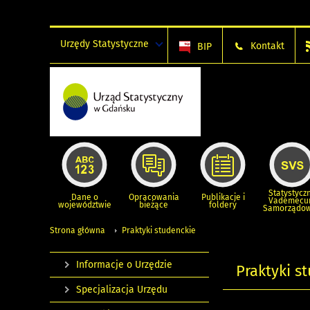
Urzędy Statystyczne
Kontakt
BIP
Statystycz
Dane o
Opracowania
Publikacje i
Vademec
województwie
bieżące
foldery
Samorządo
Strona główna
Praktyki studenckie
Informacje o Urzędzie
Praktyki s
Specjalizacja Urzędu