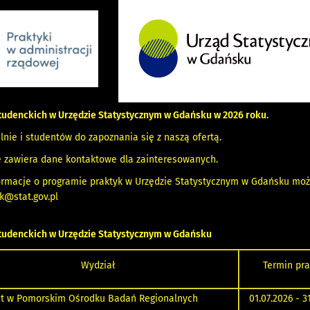
tudenckich w Urzędzie Statystycznym w Gdańsku w 2026 roku.
nie i studentów do zapoznania się z naszą ofertą.
e zawiera dane kontaktowe dla zainteresowanych.
ormacje o programie praktyk w Urzędzie Statystycznym w Gdańsku m
k@stat.gov.pl
studenckich w Urzędzie Statystycznym w Gdańsku
Wydział
Termin pra
nt w Pomorskim Ośrodku Badań Regionalnych
01.07.2026 - 3