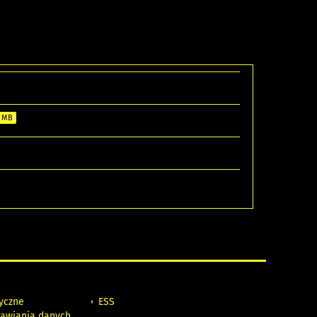
8 MB
tyczne
ESS
awiania danych