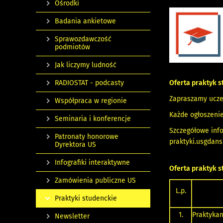
Ośrodki
Badania ankietowe
Sprawozdawczość
podmiotów
Jak liczymy ludność
RADIOSTAT - podcasty
Oferta praktyk s
Zapraszamy uczel
Współpraca w regionie
Każde ogłoszeni
Seminaria i konferencje
Szczegółowe inf
Patronaty honorowe
praktyki.usgdans
Dyrektora US
Infografiki interaktywne
Oferta praktyk 
Zamówienia publiczne US
L.p.
Praktyki studenckie
1.
Praktyka
Newsletter