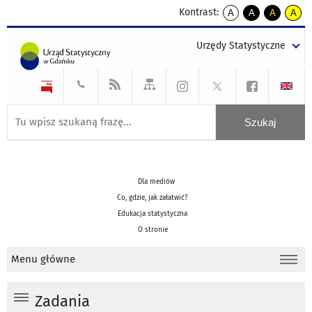
Kontrast:
A
A
A
A
kontrast
kontrast
kontrast
kontra
domyślny
biały
żółty
czarny
Urzędy Statystyczne
tekst
tekst
tekst
na
na
na
czarnym
czarnym
żółtym
Dla mediów
Co, gdzie, jak załatwić?
Edukacja statystyczna
O stronie
Menu główne
Zadania