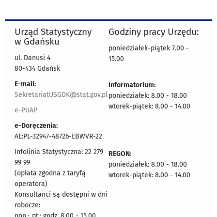
Urząd Statystyczny
Godziny pracy Urzędu:
w Gdańsku
poniedziałek-piątek 7.00 -
ul. Danusi 4
15.00
80-434 Gdańsk
E-mail:
Informatorium:
SekretariatUSGDK@stat.gov.pl
poniedziałek: 8.00 - 18.00
wtorek-piątek: 8.00 - 14.00
e-PUAP
e-Doręczenia:
AE:PL-32947-48726-EBWVR-22
Infolinia Statystyczna: 22 279
REGON:
99 99
poniedziałek: 8.00 - 18.00
(opłata zgodna z taryfą
wtorek-piątek: 8.00 - 14.00
operatora)
Konsultanci są dostępni w dni
robocze:
pon.- pt.: godz. 8.00 - 15.00