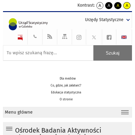
Kontrast:
A
A
A
A
kontrast
kontrast
kontrast
kontra
domyślny
biały
żółty
czarny
Urzędy Statystyczne
tekst
tekst
tekst
na
na
na
czarnym
czarnym
żółtym
Dla mediów
Co, gdzie, jak załatwić?
Edukacja statystyczna
O stronie
Menu główne
Ośrodek Badania Aktywności