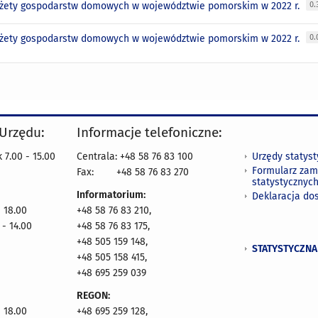
żety gospodarstw domowych w województwie pomorskim w 2022 r.
0.
żety gospodarstw domowych w województwie pomorskim w 2022 r.
0.
 Urzędu:
Informacje telefoniczne:
Urzędy statys
 7.00 - 15.00
Centrala: +48 58 76 83 100
Formularz zam
Fax:
+48 58 76 83 270
statystycznyc
Informatorium:
Deklaracja do
- 18.00
+48 58 76 83 210,
 - 14.00
+48 58 76 83 175,
+48 505 159 148,
STATYSTYCZNA
+48 505 158 415,
+48 695 259 039
REGON:
- 18.00
+48 695 259 128,