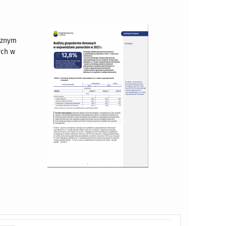
e
cznym
ych w