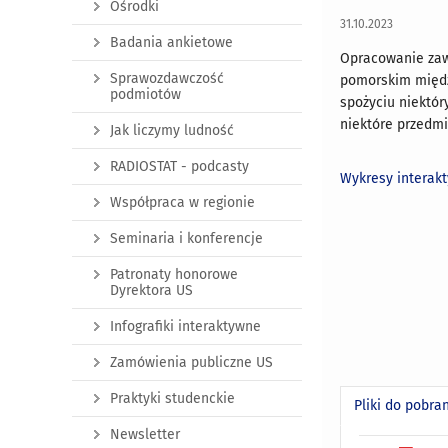
Ośrodki
31.10.2023
Badania ankietowe
Opracowanie zaw
Sprawozdawczość
pomorskim międz
podmiotów
spożyciu niektó
niektóre przedmi
Jak liczymy ludność
RADIOSTAT - podcasty
Wykresy interak
Współpraca w regionie
Seminaria i konferencje
Patronaty honorowe
Dyrektora US
Infografiki interaktywne
Zamówienia publiczne US
Praktyki studenckie
Pliki do pobra
Newsletter