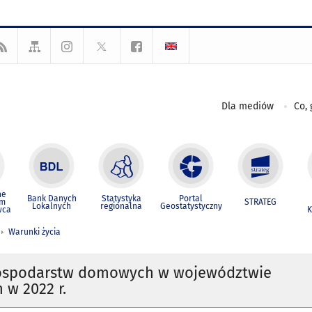
Dla mediów
Co, 
ne
Bank Danych
Statystyka
Portal
um
STRATEG
Lokalnych
regionalna
Geostatystyczny
wca
K
Warunki życia
ospodarstw domowych w województwie
w 2022 r.