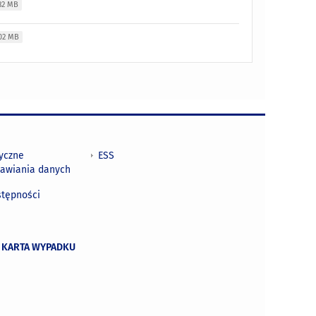
32 MB
02 MB
tyczne
ESS
awiania danych
h
stępności
 KARTA WYPADKU