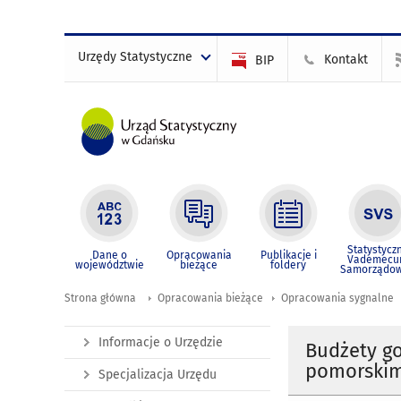
Urzędy Statystyczne
Kontakt
BIP
Statystycz
Dane o
Opracowania
Publikacje i
Vademec
województwie
bieżące
foldery
Samorządo
Strona główna
Opracowania bieżące
Opracowania sygnalne
Informacje o Urzędzie
Budżety g
pomorskim 
Specjalizacja Urzędu