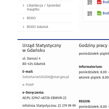
Bud
Likwidacja / Sprzedaż
majątku
Bud
RODO
RODO Gdańsk
Urząd Statystyczny
Godziny pracy
w Gdańsku
poniedziałek-piątek
ul. Danusi 4
80-434 Gdańsk
Informatorium:
E-mail:
poniedziałek: 8.00 
SekretariatUSGDK@stat.gov.pl
wtorek-piątek: 8.00
e-PUAP
e-Doręczenia:
AE:PL-32947-48726-EBWVR-22
REGON:
Infolinia Statystyczna: 22 279 99 99
poniedziałek: 8.00 