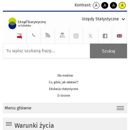
Kontrast:
A
A
A
A
kontrast
kontrast
kontrast
kontra
domyślny
biały
żółty
czarny
Urzędy Statystyczne
tekst
tekst
tekst
na
na
na
czarnym
czarnym
żółtym
Dla mediów
Co, gdzie, jak załatwić?
Edukacja statystyczna
O stronie
Menu główne
Warunki życia