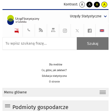
Kontrast:
A
A
A
A
kontrast
kontrast
kontrast
kontra
domyślny
biały
żółty
czarny
Urzędy Statystyczne
tekst
tekst
tekst
na
na
na
czarnym
czarnym
żółtym
Dla mediów
Co, gdzie, jak załatwić?
Edukacja statystyczna
O stronie
Menu główne
Podmioty gospodarcze