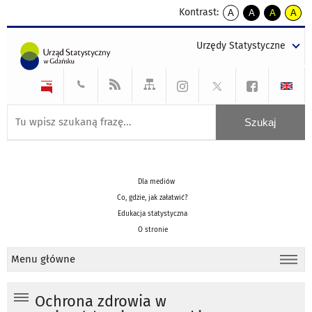
Kontrast:
A
A
A
A
kontrast
kontrast
kontrast
kontra
domyślny
biały
żółty
czarny
Urzędy Statystyczne
tekst
tekst
tekst
na
na
na
czarnym
czarnym
żółtym
Dla mediów
Co, gdzie, jak załatwić?
Edukacja statystyczna
O stronie
Menu główne
Ochrona zdrowia w