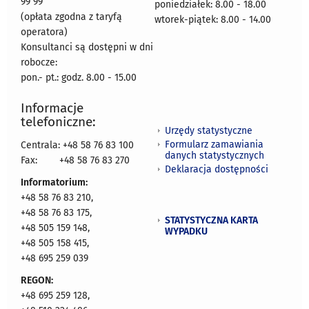
99 99
poniedziałek: 8.00 - 18.00
(opłata zgodna z taryfą
wtorek-piątek: 8.00 - 14.00
operatora)
Konsultanci są dostępni w dni
robocze:
pon.- pt.: godz. 8.00 - 15.00
Informacje
telefoniczne:
Urzędy statystyczne
Formularz zamawiania
Centrala: +48 58 76 83 100
danych statystycznych
Fax:
+48 58 76 83 270
Deklaracja dostępności
Informatorium:
+48 58 76 83 210,
+48 58 76 83 175,
STATYSTYCZNA KARTA
+48 505 159 148,
WYPADKU
+48 505 158 415,
+48 695 259 039
REGON:
+48 695 259 128,