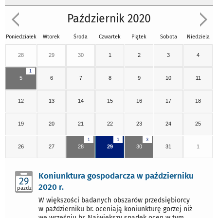
Październik 2020
Poniedziałek
Wtorek
Środa
Czwartek
Piątek
Sobota
Niedziela
28
29
30
1
2
3
4
1
5
6
7
8
9
10
11
12
13
14
15
16
17
18
19
20
21
22
23
24
25
1
1
3
26
27
28
29
30
31
1
Koniunktura gospodarcza w październiku
29
2020 r.
pazdz
W większości badanych obszarów przedsiębiorcy
w październiku br. oceniają koniunkturę gorzej niż
we wrześniu br. Największy spadek ocen w tym