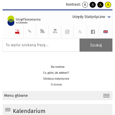
Kontrast:
A
A
A
A
kontrast
kontrast
kontrast
kontra
domyślny
biały
żółty
czarny
Urzędy Statystyczne
tekst
tekst
tekst
na
na
na
czarnym
czarnym
żółtym
Dla mediów
Co, gdzie, jak załatwić?
Edukacja statystyczna
O stronie
Menu główne
Kalendarium