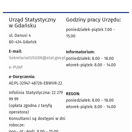
Urząd Statystyczny
Godziny pracy Urzędu:
w Gdańsku
poniedziałek-piątek 7.00 -
ul. Danusi 4
15.00
80-434 Gdańsk
E-mail:
Informatorium:
SekretariatUSGDK@stat.gov.pl
poniedziałek: 8.00 - 18.00
wtorek-piątek: 8.00 - 14.00
e-PUAP
e-Doręczenia:
AE:PL-32947-48726-EBWVR-22
Infolinia Statystyczna: 22 279
REGON:
99 99
poniedziałek: 8.00 - 18.00
(opłata zgodna z taryfą
wtorek-piątek: 8.00 - 14.00
operatora)
Konsultanci są dostępni w dni
robocze:
pon.- pt.: godz. 8.00 - 15.00