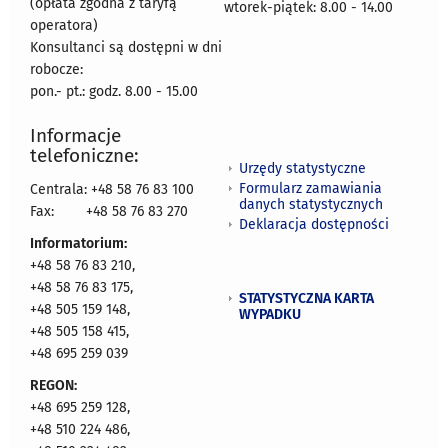
(opłata zgodna z taryfą
wtorek-piątek: 8.00 - 14.00
operatora)
Konsultanci są dostępni w dni
robocze:
pon.- pt.: godz. 8.00 - 15.00
Informacje
telefoniczne:
Urzędy statystyczne
Formularz zamawiania
Centrala: +48 58 76 83 100
danych statystycznych
Fax:
+48 58 76 83 270
Deklaracja dostępności
Informatorium:
+48 58 76 83 210,
+48 58 76 83 175,
STATYSTYCZNA KARTA
+48 505 159 148,
WYPADKU
+48 505 158 415,
+48 695 259 039
REGON:
+48 695 259 128,
+48 510 224 486,