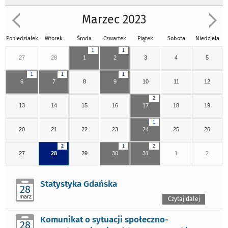
Marzec 2023
Poniedziałek
Wtorek
Środa
Czwartek
Piątek
Sobota
Niedziela
1
1
27
28
1
2
3
4
5
1
1
1
6
7
8
9
10
11
12
2
13
14
15
16
17
18
19
1
20
21
22
23
24
25
26
2
1
2
27
28
29
30
31
1
2
Statystyka Gdańska
28
marz
Czytaj dalej
Komunikat o sytuacji społeczno-
28