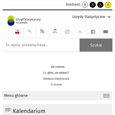
Kontrast:
A
A
A
A
kontrast
kontrast
kontrast
kontra
domyślny
biały
żółty
czarny
Urzędy Statystyczne
tekst
tekst
tekst
na
na
na
czarnym
czarnym
żółtym
Dla mediów
Co, gdzie, jak załatwić?
Edukacja statystyczna
O stronie
Menu główne
Kalendarium