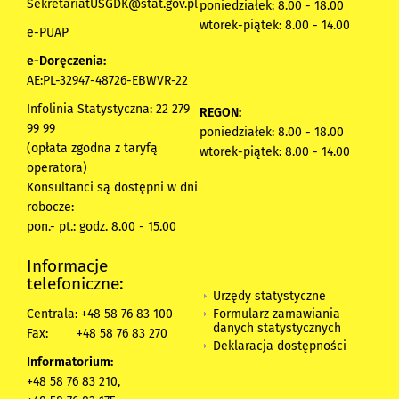
SekretariatUSGDK@stat.gov.pl
poniedziałek: 8.00 - 18.00
wtorek-piątek: 8.00 - 14.00
e-PUAP
e-Doręczenia:
AE:PL-32947-48726-EBWVR-22
Infolinia Statystyczna: 22 279
REGON:
99 99
poniedziałek: 8.00 - 18.00
(opłata zgodna z taryfą
wtorek-piątek: 8.00 - 14.00
operatora)
Konsultanci są dostępni w dni
robocze:
pon.- pt.: godz. 8.00 - 15.00
Informacje
telefoniczne:
Urzędy statystyczne
Formularz zamawiania
Centrala: +48 58 76 83 100
danych statystycznych
Fax:
+48 58 76 83 270
Deklaracja dostępności
Informatorium:
+48 58 76 83 210,