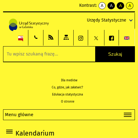
Kontrast:
A
A
A
A
kontrast
kontrast
kontrast
kontra
domyślny
biały
żółty
czarny
Urzędy Statystyczne
tekst
tekst
tekst
na
na
na
czarnym
czarnym
żółtym
Dla mediów
Co, gdzie, jak załatwić?
Edukacja statystyczna
O stronie
Menu główne
Kalendarium