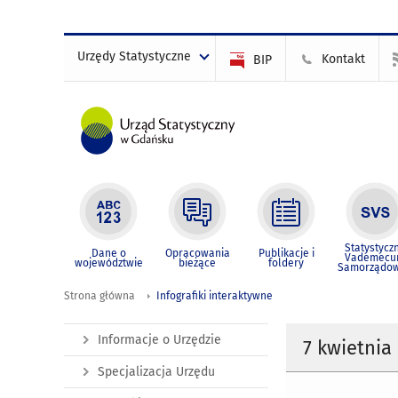
Urzędy Statystyczne
Kontakt
BIP
Statystycz
Dane o
Opracowania
Publikacje i
Vademec
województwie
bieżące
foldery
Samorządo
Strona główna
Infografiki interaktywne
Informacje o Urzędzie
7 kwietnia
Specjalizacja Urzędu