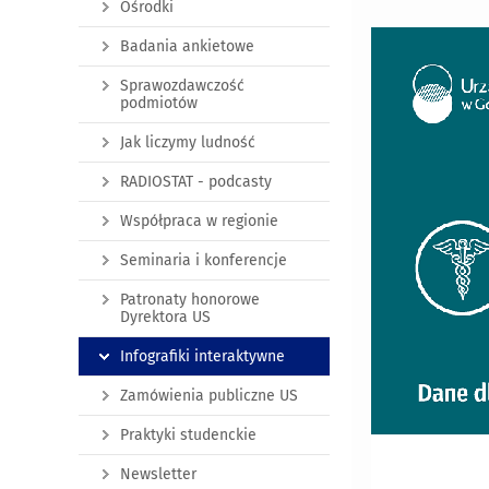
Ośrodki
Badania ankietowe
Sprawozdawczość
podmiotów
Jak liczymy ludność
RADIOSTAT - podcasty
Współpraca w regionie
Seminaria i konferencje
Patronaty honorowe
Dyrektora US
Infografiki interaktywne
Zamówienia publiczne US
Praktyki studenckie
Newsletter