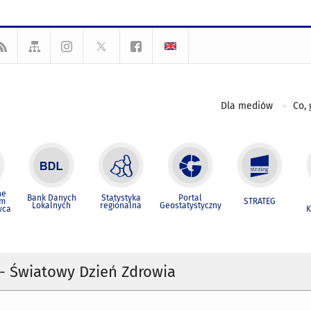
Dla mediów
Co, 
ne
Bank Danych
Statystyka
Portal
um
STRATEG
Lokalnych
regionalna
Geostatystyczny
wca
K
 - Światowy Dzień Zdrowia