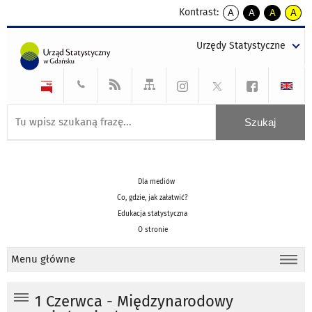
Kontrast:
A
A
A
A
kontrast
kontrast
kontrast
kontra
domyślny
biały
żółty
czarny
Urzędy Statystyczne
tekst
tekst
tekst
na
na
na
czarnym
czarnym
żółtym
Dla mediów
Co, gdzie, jak załatwić?
Edukacja statystyczna
O stronie
Menu główne
1 Czerwca - Międzynarodowy