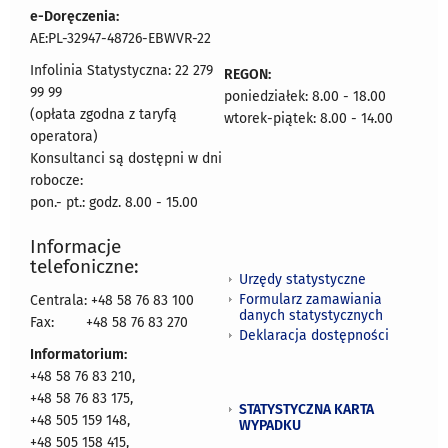
e-Doręczenia:
AE:PL-32947-48726-EBWVR-22
Infolinia Statystyczna: 22 279
REGON:
99 99
poniedziałek: 8.00 - 18.00
(opłata zgodna z taryfą
wtorek-piątek: 8.00 - 14.00
operatora)
Konsultanci są dostępni w dni
robocze:
pon.- pt.: godz. 8.00 - 15.00
Informacje
telefoniczne:
Urzędy statystyczne
Formularz zamawiania
Centrala: +48 58 76 83 100
danych statystycznych
Fax:
+48 58 76 83 270
Deklaracja dostępności
Informatorium:
+48 58 76 83 210,
+48 58 76 83 175,
STATYSTYCZNA KARTA
+48 505 159 148,
WYPADKU
+48 505 158 415,