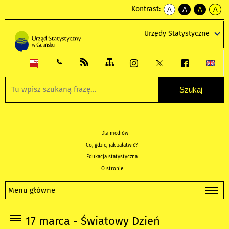
Kontrast:
A
A
A
A
kontrast
kontrast
kontrast
kontra
domyślny
biały
żółty
czarny
Urzędy Statystyczne
tekst
tekst
tekst
na
na
na
czarnym
czarnym
żółtym
Dla mediów
Co, gdzie, jak załatwić?
Edukacja statystyczna
O stronie
Menu główne
17 marca - Światowy Dzień