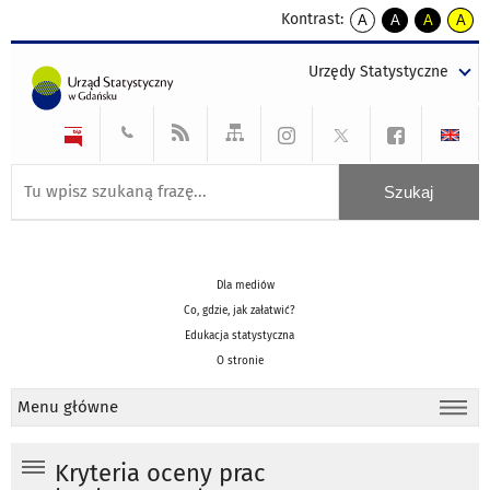
Kontrast:
A
A
A
A
kontrast
kontrast
kontrast
kontra
domyślny
biały
żółty
czarny
Urzędy Statystyczne
tekst
tekst
tekst
na
na
na
czarnym
czarnym
żółtym
Dla mediów
Co, gdzie, jak załatwić?
Edukacja statystyczna
O stronie
Menu główne
Kryteria oceny prac